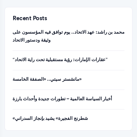
Recent Posts
محمد بن راشد: عهد الاتحاد.. يوم توافق فيه المؤسسون على
وثيقة ودستور الاتحاد
“عقارات الإمارات: رؤية مستقبلية تحت راية الاتحاد”
مانشستر سيتي.. «الصفقة الخامسة»
أخبار السياسة العالمية – تطورات جديدة وأحداث بارزة
«شطرنج الفجيرة» يشيد بإنجاز السدراني