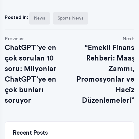
Posted in:
News
Sports News
Previous:
Next:
ChatGPT’ye en
“Emekli Finans
çok sorulan 10
Rehberi: Maaş
soru: Milyonlar
Zammı,
ChatGPT’ye en
Promosyonlar ve
çok bunları
Haciz
soruyor
Düzenlemeleri”
Recent Posts