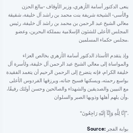
ينعى الدكتور أسامة الأزهري، وزير الأوقاف -ببالغ الحزن
والأسى- الشيخة شريفة بنت محمد بن راشد آل خليفة، شقيقة
معالي الشيخ عبد الرحمن بن محمد بن راشد آل خليفة، رئيس
المجلس الأعلى للشئون الإسلامية بمملكة البحرين، وعضو
مجلس حكماء المسلمين.
وإذ يتقدم الأستاذ الدكتور أسامة الأزهري بخالص العزاء
والمواساة إلى معالي الشيخ عبد الرحمن آل خليفة، ولأسرة آل
خليفة الكرام، فإنه يتضرع إلى الرحمن الرحيم أن يتغمد الفقيدة
بواسع رحمته، ويسكنها فسيح جناته، ويرزقها الفردوس الأعلى
مع النبيين والصديقين والشهداء والصالحين وحسن أولئك رفيقًا،
وأن يلهم أهلها وذويها الصبر والسلوان.
“إِنَّا لِلَّهِ وَإِنَّآ إِلَيْهِ رَاجِعُونَ”.
بوابة الفجر
Source: