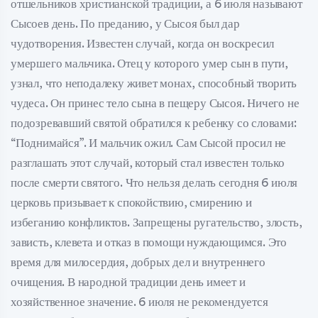
отшельников христианской традиции, а 6 июля называют
Сысоев день. По преданию, у Сысоя был дар
чудотворения. Известен случай, когда он воскресил
умершего мальчика. Отец у которого умер сын в пути,
узнал, что неподалеку живет монах, способный творить
чудеса. Он принес тело сына в пещеру Сысоя. Ничего не
подозревавший святой обратился к ребенку со словами:
“Поднимайся”. И мальчик ожил. Сам Сысой просил не
разглашать этот случай, который стал известен только
после смерти святого. Что нельзя делать сегодня 6 июля
церковь призывает к спокойствию, смирению и
избеганию конфликтов. Запрещены ругательство, злость,
зависть, клевета и отказ в помощи нуждающимся. Это
время для милосердия, добрых дел и внутреннего
очищения. В народной традиции день имеет и
хозяйственное значение. 6 июля не рекомендуется