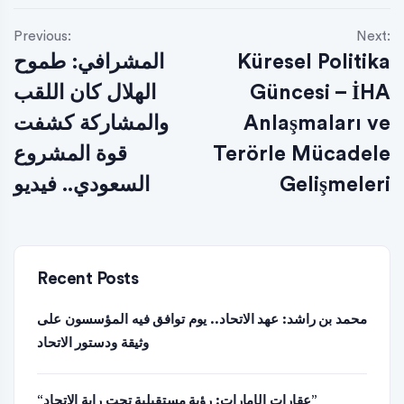
Previous:
Next:
المشرافي: طموح
Küresel Politika
الهلال كان اللقب
Güncesi – İHA
والمشاركة كشفت
Anlaşmaları ve
قوة المشروع
Terörle Mücadele
السعودي.. فيديو
Gelişmeleri
Recent Posts
محمد بن راشد: عهد الاتحاد.. يوم توافق فيه المؤسسون على
وثيقة ودستور الاتحاد
“عقارات الإمارات: رؤية مستقبلية تحت راية الاتحاد”