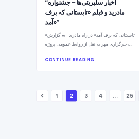
“اخبار سلبریتی‌ها – جشنواره
مادرید و فیلم «تابستانی که برف
آمد»”
«تابستانی که برف آمد» در راه مادرید به گزارش
خبرگزاری مهر به نقل از روابط عمومی پروژه،...
CONTINUE READING
1
2
3
4
…
25