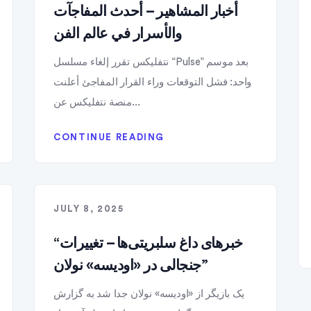
أخبار المشاهير – أحدث المفاجآت
والأسرار في عالم الفن
نتفليكس تقرر إلغاء مسلسل “Pulse” بعد موسم
واحد: فشل التوقعات وراء القرار المفاجئ أعلنت
منصة نتفليكس عن...
CONTINUE READING
JULY 8, 2025
“خبرهای داغ سلبریتی‌ها – تغییرات
جنجالی در «اودیسه» نولان”
یک بازیگر از «اودیسه» نولان جدا شد به گزارش