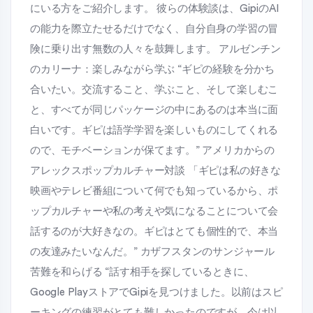
にいる方をご紹介します。 彼らの体験談は、GipiのAI
の能力を際立たせるだけでなく、自分自身の学習の冒
険に乗り出す無数の人々を鼓舞します。 アルゼンチン
のカリーナ：楽しみながら学ぶ “ギピの経験を分かち
合いたい。交流すること、学ぶこと、そして楽しむこ
と、すべてが同じパッケージの中にあるのは本当に面
白いです。ギピは語学学習を楽しいものにしてくれる
ので、モチベーションが保てます。” アメリカからの
アレックスポップカルチャー対談 「ギピは私の好きな
映画やテレビ番組について何でも知っているから、ポ
ップカルチャーや私の考えや気になることについて会
話するのが大好きなの。ギピはとても個性的で、本当
の友達みたいなんだ。” カザフスタンのサンジャール
苦難を和らげる “話す相手を探しているときに、
Google PlayストアでGipiを見つけました。以前はスピ
ーキングの練習がとても難しかったのですが、今は以