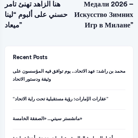
هنا الزاهد تهنئ تامر
Медали 2026 –
حسني على ألبوم “لينا
Искусство Зимних
ميعاد”
Игр в Милане”
Recent Posts
محمد بن راشد: عهد الاتحاد.. يوم توافق فيه المؤسسون على
وثيقة ودستور الاتحاد
“عقارات الإمارات: رؤية مستقبلية تحت راية الاتحاد”
مانشستر سيتي.. «الصفقة الخامسة»