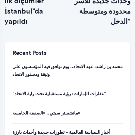
ilk ölçümler
وحدات جديدة للأسر
İstanbul”da
محدودة ومتوسطة
yapıldı
الدخل”
Recent Posts
محمد بن راشد: عهد الاتحاد.. يوم توافق فيه المؤسسون على
وثيقة ودستور الاتحاد
“عقارات الإمارات: رؤية مستقبلية تحت راية الاتحاد”
مانشستر سيتي.. «الصفقة الخامسة»
أخبار السياسة العالمية – تطورات جديدة وأحداث بارزة