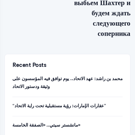
выбьем Шахтер и
будем ждать
следующего
соперника
Recent Posts
محمد بن راشد: عهد الاتحاد.. يوم توافق فيه المؤسسون على
وثيقة ودستور الاتحاد
“عقارات الإمارات: رؤية مستقبلية تحت راية الاتحاد”
مانشستر سيتي.. «الصفقة الخامسة»