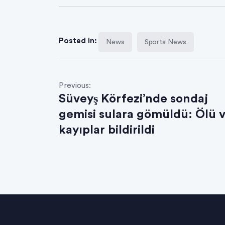
Posted in:
News
Sports News
Previous:
Süveyş Körfezi’nde sondaj
gemisi sulara gömüldü: Ölü 
kayıplar bildirildi