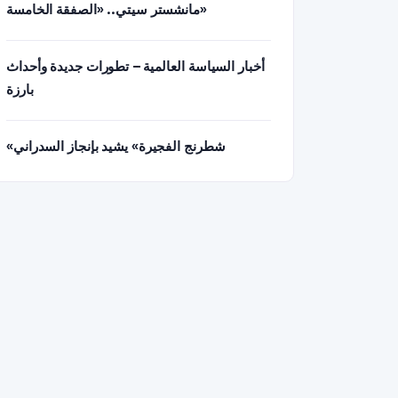
مانشستر سيتي.. «الصفقة الخامسة»
أخبار السياسة العالمية – تطورات جديدة وأحداث
بارزة
«شطرنج الفجيرة» يشيد بإنجاز السدراني