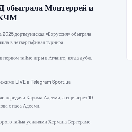
 Д обыграла Монтеррей и
 КЧМ
ра 2025 дортмундская «Боруссия» обыграла
ышла в четвертьфинал турнира.
 первом тайме игры в Атланте, когда дубль
режиме LIVE в Telegram Sport.ua
ле передачи Карима Адееми, а еще через 10
ова с паса Адееми.
торого тайма усилиями Хермана Бертераме.