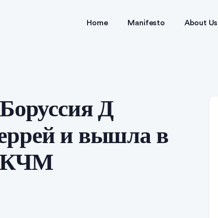
Home
Manifesto
About Us
 Боруссия Д
еррей и вышла в
л КЧМ