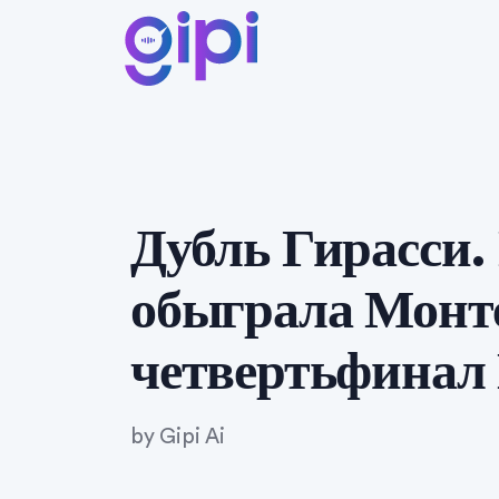
Дубль Гирасси.
обыграла Монт
четвертьфина
by
Gipi Ai