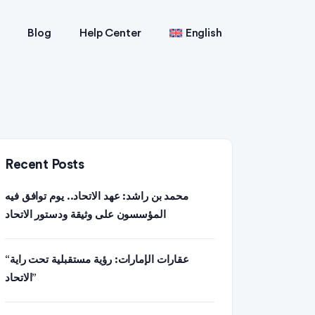
Blog
Help Center
English
Recent Posts
محمد بن راشد: عهد الاتحاد.. يوم توافق فيه
المؤسسون على وثيقة ودستور الاتحاد
“عقارات الإمارات: رؤية مستقبلية تحت راية
الاتحاد”