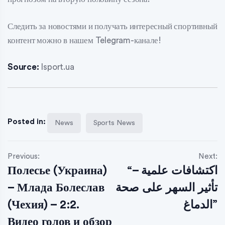
Следить за новостями и получать интересный спортивный
контент можно в нашем Telegram-канале!
Source:
Isport.ua
Posted in:
News
Sports News
Previous:
Next:
Полесье (Украина)
“اكتشافات علمية –
– Млада Болеслав
تأثير السهر على صحة
(Чехия) – 2:2.
الدماغ”
Видео голов и обзор