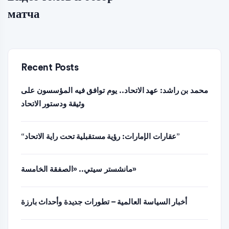
матча
Recent Posts
محمد بن راشد: عهد الاتحاد.. يوم توافق فيه المؤسسون على
وثيقة ودستور الاتحاد
“عقارات الإمارات: رؤية مستقبلية تحت راية الاتحاد”
مانشستر سيتي.. «الصفقة الخامسة»
أخبار السياسة العالمية – تطورات جديدة وأحداث بارزة