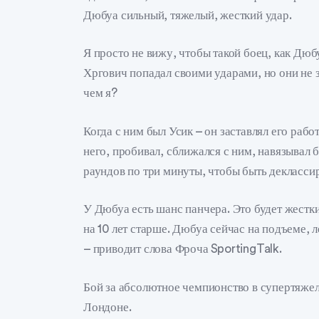
Дюбуа сильный, тяжелый, жесткий удар.
Я просто не вижу, чтобы такой боец, как Дю
Хргович попадал своими ударами, но они не з
чем я?
Когда с ним был Усик – он заставлял его работ
него, пробивал, сближался с ним, навязывал б
раундов по три минуты, чтобы быть декласси
У Дюбуа есть шанс панчера. Это будет жестки
на 10 лет старше. Дюбуа сейчас на подъеме, 
– приводит слова Фроча SportingTalk.
Бой за абсолютное чемпионство в супертяжел
Лондоне.