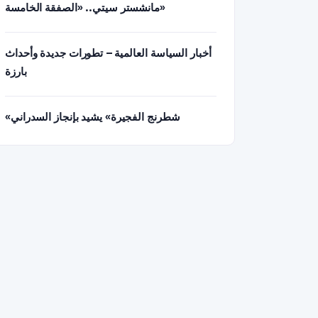
مانشستر سيتي.. «الصفقة الخامسة»
أخبار السياسة العالمية – تطورات جديدة وأحداث
بارزة
«شطرنج الفجيرة» يشيد بإنجاز السدراني