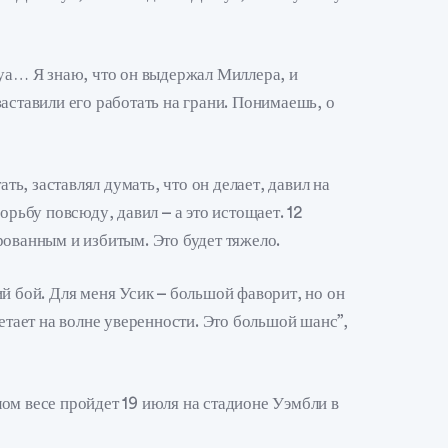
буа… Я знаю, что он выдержал Миллера, и
аставили его работать на грани. Понимаешь, о
ать, заставлял думать, что он делает, давил на
орьбу повсюду, давил – а это истощает. 12
рованным и избитым. Это будет тяжело.
й бой. Для меня Усик – большой фаворит, но он
летает на волне уверенности. Это большой шанс”,
ом весе пройдет 19 июля на стадионе Уэмбли в