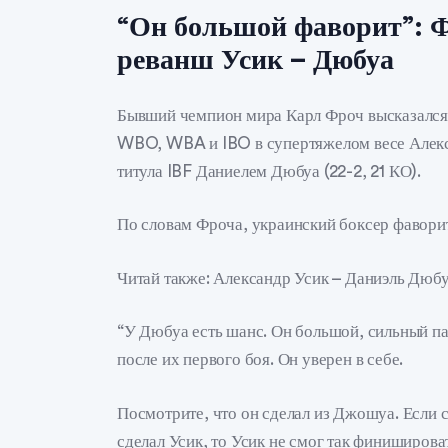
“Он большой фаворит”: Ф
реванш Усик – Дюбуа
Бывший чемпион мира Карл Фроч высказалс
WBO, WBA и IBO в супертяжелом весе Алекса
титула IBF Даниелем Дюбуа (22-2, 21 КО).
По словам Фроча, украинский боксер фаворит
Читай также: Александр Усик – Даниэль Дюбу
“У Дюбуа есть шанс. Он большой, сильный па
после их первого боя. Он уверен в себе.
Посмотрите, что он сделал из Джошуа. Если с
сделал Усик, то Усик не смог так финиширова