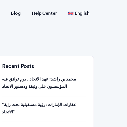
Blog
Help Center
English
Recent Posts
محمد بن راشد: عهد الاتحاد.. يوم توافق فيه
المؤسسون على وثيقة ودستور الاتحاد
“عقارات الإمارات: رؤية مستقبلية تحت راية
الاتحاد”