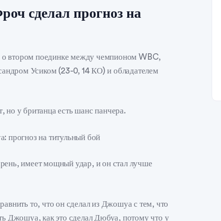
роч сделал прогноз на
я о втором поединке между чемпионом WBC,
ндром Усиком (23-0, 14 КО) и обладателем
, но у британца есть шанс панчера.
а: прогноз на титульный бой
рень, имеет мощный удар, и он стал лучше
равнить то, что он сделал из Джошуа с тем, что
ть Джошуа, как это сделал Дюбуа, потому что у