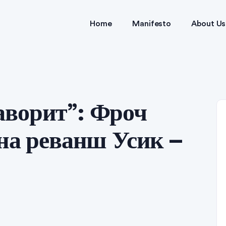
Home
Manifesto
About Us
аворит”: Фроч
 на реванш Усик –