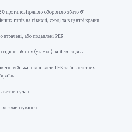
.30 протиповітряною обороною збито 61
ших типів на півночі, сході та в центрі країни.
о втрачені, або подавлені РЕБ.
падіння збитих (уламки) на 4 локаціях.
акетні війська, підрозділи РЕБ та безпілотних
України.
ракетний удар
вил коментування