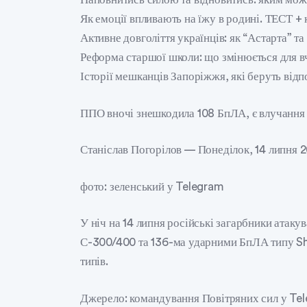
Як емоції впливають на їжу в родині. ТЕСТ + 
Активне довголіття українців: як “Астарта” т
Реформа старшої школи: що змінюється для в
Історії мешканців Запоріжжя, які беруть від
ППО вночі знешкодила 108 БпЛА, є влучання 
Станіслав Погорілов — Понеділок, 14 липня 
фото: зеленський у Telegram
У ніч на 14 липня російські загарбники атак
С-300/400 та 136-ма ударними БпЛА типу Sh
типів.
Джерело: командування Повітряних сил у Te