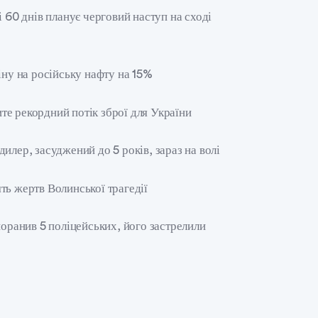
 60 днів планує черговий наступ на сході
іну на російську нафту на 15%
е рекордний потік зброї для України
илер, засуджений до 5 років, зараз на волі
ть жертв Волинської трагедії
поранив 5 поліцейських, його застрелили