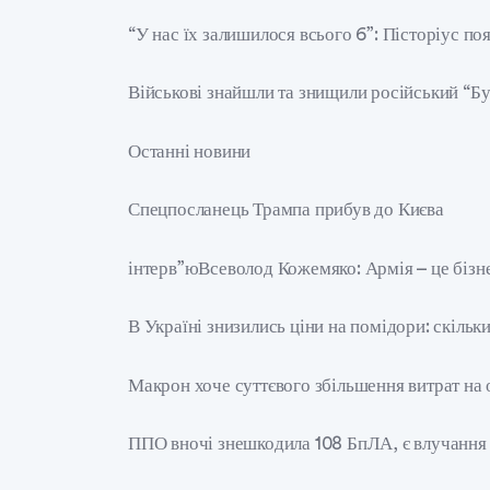
“У нас їх залишилося всього 6”: Пісторіус по
Військові знайшли та знищили російський “Бу
Останні новини
Спецпосланець Трампа прибув до Києва
інтерв”юВсеволод Кожемяко: Армія – це бізне
В Україні знизились ціни на помідори: скіль
Макрон хоче суттєвого збільшення витрат на
ППО вночі знешкодила 108 БпЛА, є влучання 