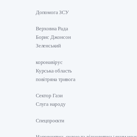
Допомога ЗСУ
Верховна Рада
Борис Джонсон
Зеленський
коронавірус
Курська область
повітряна тривога
Сектор Гази
Слуга народу
Спецпроєкти
Наповнитись силою та відновитись: яким може