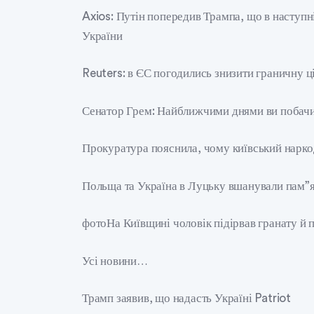
Axios: Путін попередив Трампа, що в наступні
України
Reuters: в ЄС погодились знизити граничну ц
Сенатор Грем: Найближчими днями ви побачит
Прокуратура пояснила, чому київський наркод
Польща та Україна в Луцьку вшанували пам”я
фотоНа Київщині чоловік підірвав гранату й 
Усі новини…
Трамп заявив, що надасть Україні Patriot