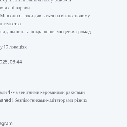
корисні вправи
а Мінсоцполітики дивляться на вік по-новому
чительства
повідальність за покращення місцевих громад
у 10 локаціях
2025, 08:44
ували 4-ма зенітними керованими ракетами
ahed і безпілотниками-імітаторами різних
legram