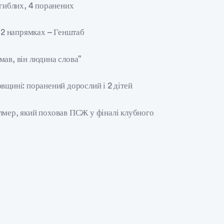
агиблих, 4 поранених
а 2 напрямках – Генштаб
мав, він людина слова”
вщині: поранений дорослий і 2 дітей
лмер, який поховав ПСЖ у фіналі клубного