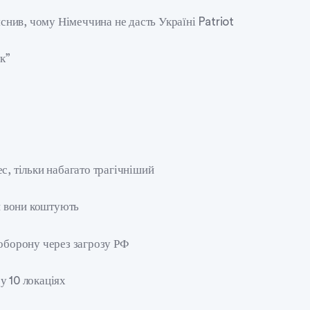
яснив, чому Німеччина не дасть Україні Patriot
к”
с, тільки набагато трагічніший
ки вони коштують
 оборону через загрозу РФ
у 10 локаціях