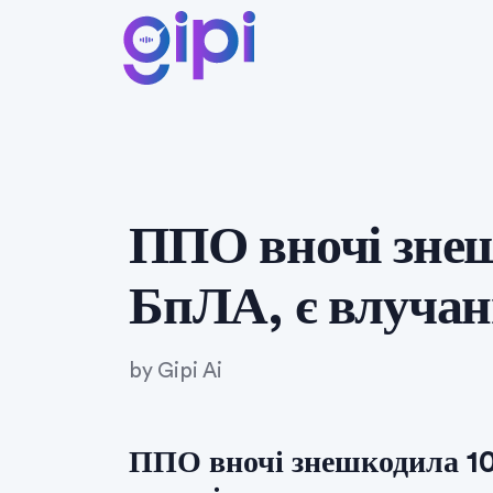
ППО вночі зне
БпЛА, є влучан
by
Gipi Ai
ППО вночі знешкодила 10