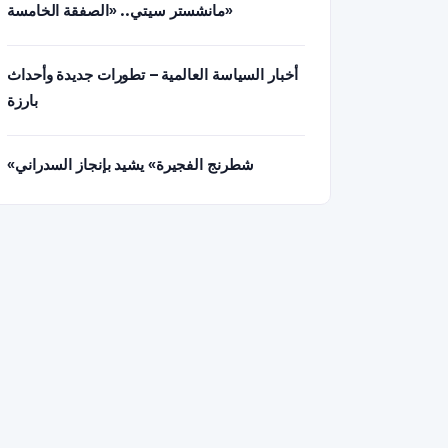
مانشستر سيتي.. «الصفقة الخامسة»
أخبار السياسة العالمية – تطورات جديدة وأحداث
بارزة
«شطرنج الفجيرة» يشيد بإنجاز السدراني