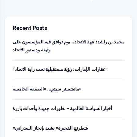
Recent Posts
محمد بن راشد: عهد الاتحاد.. يوم توافق فيه المؤسسون على
وثيقة ودستور الاتحاد
“عقارات الإمارات: رؤية مستقبلية تحت راية الاتحاد”
مانشستر سيتي.. «الصفقة الخامسة»
أخبار السياسة العالمية – تطورات جديدة وأحداث بارزة
«شطرنج الفجيرة» يشيد بإنجاز السدراني