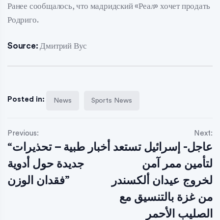
Ранее сообщалось, что мадридский «Реал» хочет продать
Родриго.
Source:
Дмитрий Вус
Posted in:
News
Sports News
Previous:
Next:
عاجل- إسرائيل تستعد
“أخبار طبية – تحذيرات
لتأمين ممر آمن
جديدة حول أدوية
لخروج عيدان ألكسندر
فقدان الوزن”
من غزة بالتنسيق مع
الصليب الأحمر