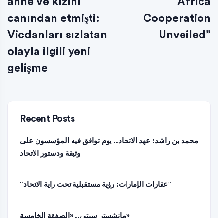
anne ve kızını
Africa
canından etmişti:
Cooperation
Vicdanları sızlatan
Unveiled”
olayla ilgili yeni
gelişme
Recent Posts
محمد بن راشد: عهد الاتحاد.. يوم توافق فيه المؤسسون على
وثيقة ودستور الاتحاد
“عقارات الإمارات: رؤية مستقبلية تحت راية الاتحاد”
مانشستر سيتي.. «الصفقة الخامسة»