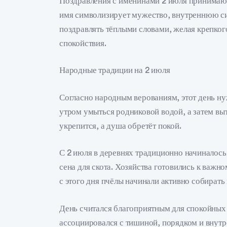
Поздравления с именинами 2 июля принимаю
имя символизирует мужество, внутреннюю си
поздравлять тёплыми словами, желая крепког
спокойствия.
Народные традиции на 2 июля
Согласно народным верованиям, этот день н
утром умыться родниковой водой, а затем в
укрепится, а душа обретёт покой.
С 2 июля в деревнях традиционно начиналось 
сена для скота. Хозяйства готовились к важн
с этого дня пчёлы начинали активно собирать 
День считался благоприятным для спокойных
ассоциировался с тишиной, порядком и внут