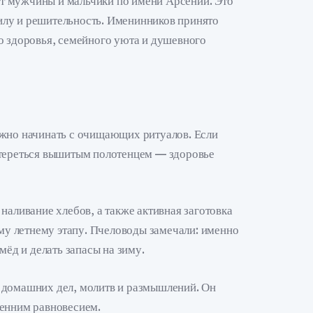
т мужчины и мальчики по имени Арсений. Это
лу и решительность. Именинников принято
о здоровья, семейного уюта и душевного
ужно начинать с очищающих ритуалов. Если
ытереться вышитым полотенцем — здоровье
наливание хлебов, а также активная заготовка
ому летнему этапу. Пчеловоды замечали: именно
мёд и делать запасы на зиму.
 домашних дел, молитв и размышлений. Он
ренним равновесием.