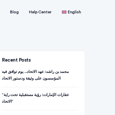
Blog
Help Center
English
Recent Posts
محمد بن راشد: عهد الاتحاد.. يوم توافق فيه
المؤسسون على وثيقة ودستور الاتحاد
“عقارات الإمارات: رؤية مستقبلية تحت راية
الاتحاد”