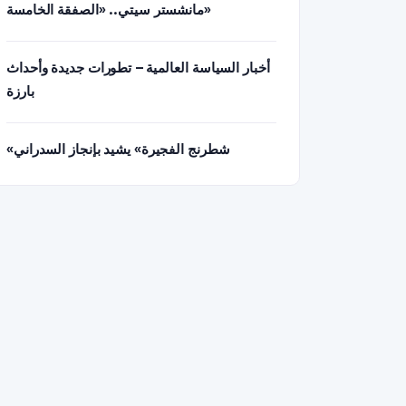
مانشستر سيتي.. «الصفقة الخامسة»
أخبار السياسة العالمية – تطورات جديدة وأحداث
بارزة
«شطرنج الفجيرة» يشيد بإنجاز السدراني