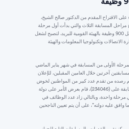
ى الاقتراح المقدم من الدكتور صالح الشيخ،
 مراحل المسابقة الثلاث والتي بدأت أول مرحلة
منها بطرح الجهاز في شهر يناير الماضي؛ مسابقة لشغل 900 وظيفة بالهيئة القومية للبريد، لتصبح لشغل
زارة الاتصالات وتكنولوجيا المعلومات والهيئة
مرحلة الأولى من المسابقة في شهر يناير الماضي
رح مسابقتين آخرتين خلال العامين المقبلين، للإعلان
زاء ما تم رصده من تقدم عدد كبير من المواطنين لخوض
المسابقة بلغ (260750)، انطبقت شروط خوض المسابقة على (234046)، قام بعرض الأمر على دولة
 مرحلة واحدة، وبالتالي زاد عدد الوظائف في
لان عنها إلى 2700 وظيفة، وهو ما وافق عليه دولته”، على أن يتم تعيين الناجحين
بمركز تقييم القدرات والمسابقات التابع للجهاز،