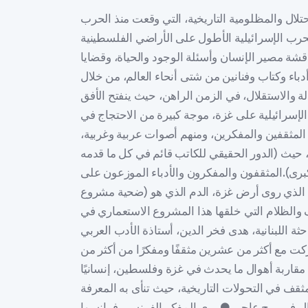
اومة الاحتلال الإسرائيلي، وهي العنصر الوحيد داخل المجتمع الفلسطيني الذي يقاوم الاحتلال الإسرائيلي، لأن السلطة الفلسطينية تتعاون مع إسرائيل في إدامة الاحتلال).. واعتبر (الدعاية الإسرائيلية تجسيدًا لجهاز تجهيل الناس، الذي يتجاهل تمامًا أن حماس تم اختيارها ديمقراطيًا من قِبل الفلسطينيين.. الواقع أكد أن حماس جربت طريق السياسة، لكن إسرائيل أحكمت إغلاقه، ما تتجاهله إسرائيل ولا يريد إعلامها إظهاره، هو أن الفلسطينيين شعب كباقي الشعوب، يحب أن يعيش بحرية وكرامة على أرضه، وإسرائيل هي التي تحول دون ذلك).. وحمَّل الغرب (نصيبًا كبيرًا من المسئولية عن المأزق القائم بين الإسرائيليين والفلسطينيين، وذلك لأن الغرب منحاز تمامًا للأطروحة الإسرائيلية).. ومكمن خطر تجريد شعب بأكمله من إنسانيته ـ كما تفعل إسرائيل للفلسطينيين ـ هو أنه يمهد الطريق للتطهير العرقي والإبادة الجماعية، وما نشهده اليوم في غزة تجسيد لعمليات تطهير عرقي تقوم بها إسرائيل ضد المدنيين الفلسطينيين في غزة.وقال المؤرخ ذو الأصول العراقية، (من خلال تجربة عائلتي وتجربة الجالية اليهودية في العراق، يمكنني أن أفكر في أفق لمستقبل أفضل لمنطقتنا، لمواجهة الادعاء الصهيوني، بأن العداء اليهودي العربي ـ الإسرائيلي أمر مقدر، وأن الجانبين محكوم عليهما بالعيش في صراع دائم، وبالنسبة لي مفهوم (اليهودي العربي) يساعدني في التفكير في إمكانية إنشاء دولة ديمقراطية واحدة، يتمتع جميع مواطنيها بحقوق متساوية للجميع، بغض النظر عن الدين والعرق.● الكاتب والصحفي الإيطالي، فرانتشيسكو بورجونوفو، الذي لا يخشى السباحة ضد التيار ونائب مدير صحيفة (لافيريتا) اليمينية، وصاحب برامج تليفزيونية وإذاعية عدة، والذي ينحدر من تقاليد أقصى اليمين الإيطالي، ويُعد في الوقت الحالي واحدًا من أبرز الوجوه الإعلامية في إيطاليا وأكثرهم شعبية، يرى ـ وعلى عكس وجوه اليسار التي وصفت عمليات حركة حماس بالإجرامية وطالبت بعزلها ـ أن حماس حركة سياسية تمثل شعبها، ولا بد للغرب من أن يجلس معها على طاولة الحوار.. وقد أثارت إطلالته على القناة الإيطالية السابعة، مع إحدى صحفيات (كورييري ديللا سيرا) كثيرًا من الجدل، إذ وصفته الممثلة عن الصحيفة الليبرالية الأكثر انتشارًا في إيطاليا، بأنه موالٍ لحركة حماس، بسبب مطالبته بوقف إطلاق النار في غزة، لكنه لم يتوقف عند هذا الحد، وطالب في مناظرات تلفزيونية عدة بالحوار مع حماس وعدم ربط الحركة الفلسطينية بتنظيم الدولة الإسلامية (داعش)، بل كان الوحيد في إيطاليا الذي أذاع ـ في البرنامج الذي يقدمه على قناة بيوبلو ـ حوارًا مع أحد قياديي حماس، أجرته معه في وقت سابق مجلة (لا لوتشي).. يقول، إن (تاريخ اليمين الإيطالي في أغلبه، تاريخ مناصر للقضية الفلسطينية، والانحياز لدولة إسرائيل هو الطارئ،.. هناك لحظة حدث فيها تقارب مع الولايات المتحدة الأمريكية، بدا أن كل شيء تغير معها).. أعتقد أن هناك صورة زائفة تقدم عن الإسلام، أنا أرفضها وأطالب بتصحيحها، يضيف فرانتشيسكو، وأعتقد أن الإسلام دين رائع ينضح بقيم الفروسية، أما الادعاء أنه دين سلام فهو محاولة لتدجينه، والزعم بأن الثقافة الغربية ثقافة سلام، لأنها منحت العالم سبعين سنة من السلام ليس سوى هراء).● رئيس الوزراء الإسرائيلي، بنيامين نتنياهو، قد يخرج من هذه الحرب أضعف مما كان عليه، هكذا تحدث المؤرخ الإسرائيلي، إيلان بابيه، مُشيرًا إلى قلقه تجاه المجتمع الإسرائيلي اليهودي، غير المستعد لتغيير موقفه تجاه فلسطين والشعب الفلسطيني.. إن التوقعات بشأن الجدل السياسي داخل إسرائيل أو الصراع داخلها، هو أن كل ما رأيناه قبل السابع من أكتوبر سيظل موجودًا حتى نهاية الحرب.. ويؤكد بابيه، أن هناك صراعًا سيستمر بين (دولة يهوذا)، أي دولة الاحتلال التي تريد أن تكون إسرائيل أكثر تدينًا وتعصبًا وثيوقراطية، وبين (دولة إسرائيل)، أي الإسرائيليين الأكثر علمانية، كإيهود براك مثلًا، التي يعتبرها البعض أكثر ديمقراطية.. إن هاتين الدولتين ـ نموذج (دولة يهوذا)، ونموذج (دولة تل أبيب) ـ ليستا ديمقراطيتين عندما يتعلق الأمر بالفلسطينيين، فيما الديمقراطية الممكنة في حالة (دولة إسرائيل) تكون فقط بالنسبة لليهود وليس تجاه الفلسطينيين.ويُفسر صاحب كتاب (الفلسطينيون المنسيون.. تاريخ الفلسطينيين في إسرائيل)، والذي ترك التدريس في جامعة حيفا عام 2006 بسبب آرائه، قائلًا (أظن أن الصراع الداخلي اليهودي الإسرائيلي سيستمر، من المؤكد أن نتنياهو سينهي هذه الحرب أضعف بكثير مما كان سابقًا، ولكن يجب أن نتذكر أنه لا تزال لديه قاعدة قوية داخل إسرائيل، التي ربما لا تزال داعمة له، وقد يخسر الانتخابات المقبلة، وربما قد يعود مجددًا، فليس هناك شيء مؤكد بالنسبة لهذا الرجل).. لكن أساس المشكلة ليس نتنياهو، المشكلة هي أنه لدينا مجتمع يهودي إسرائيلي، ليس مستعدًا لأن يغير موقفه تجاه فلسطين والفلسطينيين، وهذا مقلق جدًا.. لا يمكننا أن نتوقع التغيير من الداخل، ما نحن بحاجة إليه، كما قلت سابقًا وسأردده مرارًا وتكرارًا، نحن بحاجة إلى ضغط قوي من المنطقة ومن المجتمع الدولي، إذا كنا نريد حقًا أن ننهي معاناة الاحتلال والاستعمار.● وُلِدَ عالم السياسة الفرنسي الشهير، أوليفييه روا، عام 1949، في لا روشيل غرب فرنسا، وعمل أستاذًا في المعهد العلمي للدراسات السياسية في باريس، قبل أن يُصبح مدير أبحاث مركز البحوث العلمية ومدير دراسات المدرسة العليا للعلوم الاجتماعية الفرنسية، ومستشارًا في مركز التحليل والتوقع التابع للخارجية الفرنسية.. يقول إن إسرائيل تعيش (جهلًا مقدسًا) إلى حد كبير، كما أنه ليس من قبيل الصدفة، أن تحظى إسرائيل الآن بدعم متزايد من الإنجيليين الأمريكيين، فما هي القواسم المشتركة بينهما؟.. إنها إعادة بناء الدين خارج التقاليد الثقافية.. ويشرح، (هناك بالطبع تقاليد يهودية دينية وثقافية غنية جدًا.. فمثلًا يهود أوروبا الشرقية كان لديهم دين متجذر في الثقافة ولغة ومجتمع خاص بهم.. يٌلاحظ الأمر نفسه مع البروتستانتية في الولايات المتحدة.. حاليًا، هناك حركات في كل من العالمين اليهودي و