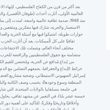
بعد أكثر من قرن من الكفاح الفلسطيني، لإنهاء الاحتلال والمظلومية التاريخية، التي وقعت منذ الحرب العالمية الأولى.. أثارت أحداث (طوفان الأقصى)، والحرب الإسرائيلية الأطول على الأراضي الفلسطينية منذ 1948، صدمة ثقافية عالمية واسعة، امتدت إلى مناقشة مصير الإنسان وأسئلة الوجود والحياة، وقضايا الاستعمار والحرية، شارك فيها مفكرين ومثقفين وأدباء وكتاب وفنانين من شتى أنحاء العالم، من خلال حوارات طويلة، اشتبكوا فيها مع أسئلة الحرية والعدالة والاستقلال، في الزمن الراهن، حيث ينفتح الأفق ثقافيًا على كل الُممكنات، بعد أن أثارت الحرب الإسرائيلية على غزة، موجة كبيرة من الاحتجاج في مختلف أنحاء العالم، وشملت تلك الاحتجاجات المثقفين والمفكرين، ومنهم أصوات عربية وغربية، متضامنة مع حقوق الفلسطينيين والرافضة للحرب، حيث (الدور الحقيقي للكاتب قائم في كل ما قدمه من إبداع مُدافع عن الحرية، ومُحتضن للقيم الكبرى).المثقفون والمفكرون والأدباء الموزعون على خرائط الإبداع والجغرافيا، يجمعهم التضامن مع الدم الذي روى أرض غزة، الدم الذي هو (ضحية مشروع إسرائيل الصهيوني الاستيطاني، وضحية مشاريع العنف والظلام التي خلقها هذا المشروع الاستعماري في المنطقة وسوغ وجودها)، بحسب وصف الكاتبة والباحثة اللبنانية، هدى فخر الدين، أستاذة الأدب العربي في جامعة بنسلفانيا بالولايات المتحدة، التي شاركت مع أكثر من عشرين مثقفًا ومفكرًا من أكثر من خمسة عشر بلدًا، في التعبير عن مشهد ثقافي، يحاول مقاربة أهوال ما يحدث في غزة وفلسطين، إنسانيًا وأخلاقيًا وتاريخيًا وفكريًا، للتأكيد على أهمية دور المثقف في التحولات التاريخية، حيث تنأى به المعرفة والسلطة الأخلاقية، عن التبعية للسلطة أو الانعزال في برج عاجي.● يرى المفكر الفرنسي فرانسوا بورجا، أن حكومات الدول الأوروبية لا تزال ترى المشهد بعيون إسرائيلية فقط، ضاربة بعرض الحائط صور الكارثة التي يتعرض إليها سكان غزة.. تحيز صارخ يدهش العالم، ربطه المفكر الفرنسي بتزايد قوة اليمين المتطرف في هذه الدول، الذي يرغب في إشباع هواجسه المعادية للإسلام والمسلمين، ويعكس خوف هذه الحكومات من استيراد الصراع العربي الإسرائيلي إلى بلدانها، لذا، فإن دولة مثل فرنسا تمنع المظاهرات المؤيدة لفلسطين.. فيما يراه بورجا، تفاقم للخلل العميق في المواقف مع موجة الكراهية القوية للإسلام في العقد الماضي، (بداية، اقترب اليمين المتطرف من خط الدعم غير المشروط لإسرائيل، لأن هذا التوجه يسمح له بإشباع هواجسه المعادية للمسلمين، أما اليسار ـ الذي كان صوته قويًا نسبيًا ذات يوم ـ فقد تخلى عن مواقفه السابقة، وتوقف عن إدانة إسرائيل، منذ أن تحدثت المقاومة الفلسطينية بلهجة إسلامية).. ويعتبر أن الحكومة الفرنسية ـ التي اختارت التنافس مع اليمين المتطرف على أرضها ـ تعرف أن معارضتها الانتخابية الرئيسة من اليسار، ولهذا السبب أخذت على عاتقها مسئولية تجريم المقاومة الفلسطينية الإسلامية، من خلال ركوب موجة (الإسلاموفوبيا).. و(بينما تتحدث أوروبا عن وقف المساعدات الإنسانية للفلسطينيين، تمنع فرنسا المظاهرات المؤيدة لفلسطين ـ لأسباب أمنية مزعومة ـ فيما تزيد من تعبيرها المُعلن لدعم الإسرائيليين).● لا يستسلم المؤرخ الإسرائيلي المناهض للصهيونية، آفي شلايم، أستاذ العلاقات الدولية في جامعة سانت أنطوني، التابعة لجامعة أكسفورد، لقراءة ما يحدث في فلسطين ابتداء من السابع من أكتوبر، بل يُصر على أن ما حدث يجد جذوره منذ سنة 1967.. فالطريقة الوحيدة لفهم الحرب الإسرائيلية على غزة تتلخص في فهم السياق التاريخي، قبل أن يُبين الأسباب التي تدفعه للاقتناع بأن هذه الحرب (لا معنى لها).. إن مقاربة (الانتقام)، التي تشتغل بها حكومة بنيامين نتنياهو (لن تؤدي إلى أي نتيجة)، حيث ينتمي شلايم إلى نخبة المؤرخين الإسرائيليين الجدد، الذين يعملون على إعادة قراءة نشأة إسرائيل، ومواجهة الروايات التي عملت على ترويجها، ويؤمن بأن إسرائيل بعد عام 1967، أصبحت قوة استعمارية وحشية، مهمة جيشها حماية أمن الاحتلال، وهي تمارس نظام الفصل العنصري، وقد عبر عن أفكاره في كتبه، ومنها (سياسة التقسيم) و(تاريخ موجز للحرب والسلام في الشرق الأوسط)، و(الجدار الحديدي.. إسرائيل والعالم العربي).. وينتقد شلايم الازدواجية الغربية قائلًا، (حتى الآن لا تزال القوى الغربية متحيزة تمامًا لطرف واحد، فهم من جهة يدينون حماس ويصفونها بالمنظمة الإرهابية، لكنهم في المقابل لا ينظرون إلى ردة الفعل الإسرائيلية، ولا يوجهون لها أي انتقاد، ولهذا فهم متواطئون في الهجوم على غزة وعلى المدنيين.. عمليًا، لقد منحوا إسرائيل الضوء الأخضر للقيام بأبشع الأشياء، عوض الدعوة إلى وقف إطلاق النار).. ويؤكد أن إسرائيل وأصدقاؤها حول العالم يخلطون بين معاداة السامية، ومعاداة الصهيونية، أنا أعرِّف (معاداة السامية) بكونها كراهية اليهود فقط لأنهم يهود، وهذا أمر لا علاقة له بإسرائيل.. أما معاداة الصهيونية، فأمر مختلف تمامًا، فهو انتقاد ومعارضة الأيديولوجية الصهيونية، التي هي الأيديولوجية الرسمية لدولة إسرائيل، خصوصًا في ما يتعلق بسياسات التعامل مع الفلسطينيين، من احتلال ونظام فصل عنصري (الأبارتايد)، والاستعمال القاسي والعنيف للقوة كما نعيشه هذه الأيام في غزة.ويؤكد المؤرخ الإسرائيلي المناهض للصهيونية، على أن جذور ذلك الصراع تعود إلى بداية الاحتلال، بخلاف ما تروج له الرواية الرسمية لإسرائيل، وأن ادعاء اليهود بمشروعية امتلاك الأرض على أساس ديني، ادعاء باطل تمامًا في العصر الحديث، وانتقد ما يسميه إرهاب دولة إسرائيل وعقيدة (إذا لم تنجح القوة فاستخدم المزيد من القوة)، بل إنه اعتبر الصهيونية حركة علمانية استحضرت (الوعد الإلهي لليهود بأرض الموعد)، رغم عدم إيمانهم بالله، حيث إن استحضارهم هذه الفكرة الدينية، كان فقط لأجل إيجاد مسوغ، لاغتصاب الأرض من أصحابها الفلسطينيين، (الأشخاص الذين يعيشون تحت الاحتلال، لهم الحق في مقاومة المحتل بموجب القانون الدولي، وحماس تمارس حق مق