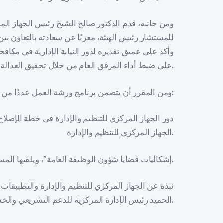
ومن جانبه، قدم الدكتور صالح الشيخ رئيس الجهاز المر
للمستشار رئيس الهيئة، معربًا عن سعادته بالتعاون بين ا
وأكد على عميق تقديره لدور النيابة الإدارية في مكافح
على ضبط أداء المرفق العام من خلال تحقيق العدالة الناجزة وإعلاء سيادة القانون.
ومن المقرر أن يتضمن برنامج ورشة العمل عددًا من المحاضرات وفقًا للترتيب الزمني:
الجهاز المركزي للتنظيم والإدارة.
“إشكاليات قضايا شؤون الوظيفة العامة”، ويلقيها المستشار سعد خليل مدير مركز الدراسات والبحوث.
الحميد رئيس الإدارة المركزية للدعم التشريعي والخدمة المدنية بالجهاز المركزي للتنظيم والإدارة.