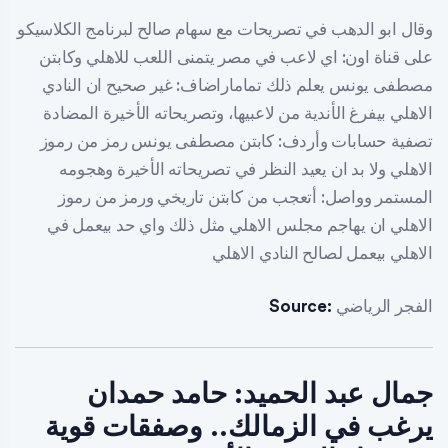
وقال ابو الدهب في تصريحات مع سهام صالح لبرنامج الكلاسيكو
على قناة اون: اي لاعب في مصر يتمنى اللعب للاهلي وكابتن
مصطفى يونس يعلم ذلك تماماراضاف: غير صحيح ان النادي
الاهلي بيفرغ الأندية من لاعبيها، وتصريحاته الأخيرة المضادة
تصفية حسابات وأردف: كابتن مصطفى يونس رمز من رموز
الاهلي ولا بد ان يعيد النظر في تصريحاته الأخيرة وهجومه
المستمر وواصل: أتعجب من كابتن تاريخي ورمز من رموز
الاهلي ان يهاجم مجلس الاهلي مثل ذلك واي حد بيعمل في
الاهلي بيعمل لصالح النادي الاهلي
الفجر الرياضي
Source:
جمال عبد الحميد: حامد حمدان
يرغب في الزمالك.. وصفقات قوية