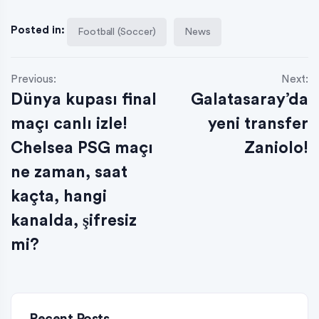
Posted in:
Football (Soccer)
News
Previous:
Next:
Dünya kupası final
Galatasaray’da
maçı canlı izle!
yeni transfer
Chelsea PSG maçı
Zaniolo!
ne zaman, saat
kaçta, hangi
kanalda, şifresiz
mi?