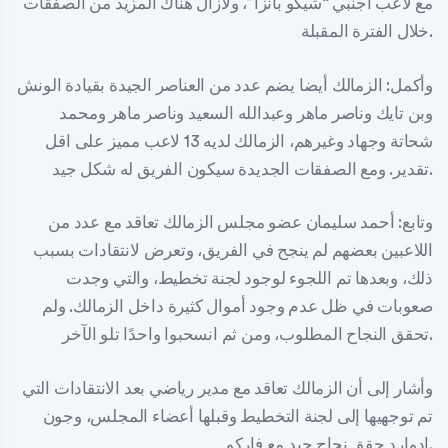
مع لاعب اجنبي “شيكو بانزا”، ولازال هناك المزيد من الصفقات
خلال الفترة المقبلة.
وأكمل: الزمالك أيضا يضم عدد من العناصر الجيدة بقيادة الونش
وبن تايك وناصر ماهر وعبدالله السعيد وناصر ماهر ومحمد
شحاتة وجهاد وغيرهم، الزمالك لديه 13 لاعب مميز على اقل
تقدير. ومع الصفقات الجديدة سيكون الفريق له شكل جيد.
وتابع: أحمد سليمان عضو مجلس الزمالك تعاقد مع عدد من
اللاعبين بعضهم لم ينجح في الفريق، وتعرض لانتقادات بسبب
ذلك، وبعدها تم اللجوء لوجود لجنة تخطيط، والتي وجدت
صعوبات في ظل عدم وجود أموال كثيرة داخل الزمالك. ولم
تحقق النجاح المطلوب، ومن ثم انسحبوا واحدًا تلو الآخر.
وأشار إلى أن الزمالك تعاقد مع مدير رياضي بعد الانتقادات التي
تم توجهيها إلى لجنة التخطيط وقبلها أعضاء المجلس، وجون
إدوارد حقق نجاح جيد مع فاركو.