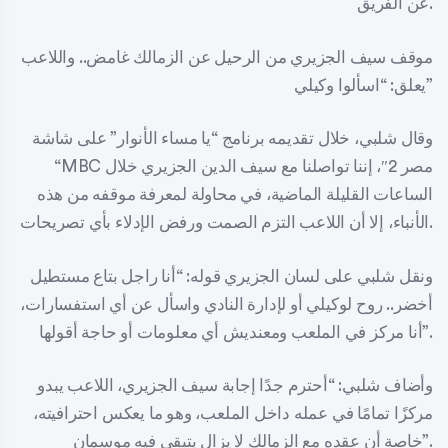
عن الفريق.
موقف سيف الجزيري من الرحيل عن الزمالك غامض.. واللاعب
يعلق: “اسألوا وكيلي”
وقال شلبي، خلال تقديمه برنامج “يا مساء الأنوار” على شاشة
“MBC مصر 2″، إننا تواصلنا مع سيف الدين الجزيري خلال
الساعات القليلة الماضية، في محاولة لمعرفة موقفه من هذه
الأنباء، إلا أن اللاعب التزم الصمت ورفض الإدلاء بأي تصريحات.
ونقل شلبي على لسان الجزيري قوله: “أنا راجل بتاع مستطيل
أخضر.. روح لوكيلي أو لإدارة النادي واسأل عن أي استفسارات،
أنا مركز في الملعب ومعنديش أي معلومات أو حاجة أقولها”.
وأضاف شلبي: “أحترم جدًا إجابة سيف الجزيري، اللاعب يبدو
مركزًا تمامًا في عمله داخل الملعب، وهو ما يعكس احترافيته،
خاصة أن عقده مع الزمالك لا يزال يتبقى فيه موسمان”.