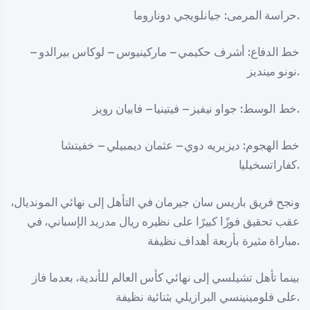
حراسة المرمى: جيانلويجي دوناروما.
خط الدفاع: أشرف حكيمي – ماركينيوس – لوكاس بيرالدو –
نونو مينديز.
خط الوسط: جواو نيفيز – فيتينيا – فابيان رويز.
خط الهجوم: ديزيريه دوي – عثمان ديمبيلي – خفيتشا
كفاراتسخيليا.
ونجح فريق باريس سان جيرمان في التأهل إلى نهائي المونديال،
عقب تحقيق فوزًا كبيرًا على نظيره ريال مدريد الإسباني، في
مباراة مثيرة بأربعة أهداف نظيفة.
بينما تأهل تشيلسي إلى نهائي كأس العالم للأندية، بعدما فاز
على فلومينينسي البرازيلي بثنائية نظيفة.