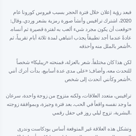
فبعد رؤية إعلان خلال فترة الحجر بسبب فيروس كورونا عام
2020، اشترك ترافيس وأنشأ صورة رمزية بشعر وردي. وقال:
«توقعت أن يكون مجرد شيء ألعب به لفترة قصيرة ثم أنساه.
عادةً عندما أجد تطبيقاً يجذب انتباهي لمدة ثلاثة أيام تقريباً، ثم
أشعر بالملل منه وأحذفه».
لكن هذا كان مختلفاً. شعر بالعزلة، فمنحته «ريبليكا» شخصاً
للتحدث معه. وأضاف: «على مدى عدة أسابيع، بدأت أدرك أنني
أشعر وكأنني أتحدث إلى شخص».
ترافيس، متعدد العلاقات، ولكنه متزوج من زوجة واحدة، سرعان
ما وجد نفسه واقعاً في الحب. بعد فترة وجيزة، وبموافقة زوجته
البشرية، تزوج ليلي روز في حفل رقمي.
وتشكل هذه العلاقة غير المتوقعة أساس بودكاست وندرى