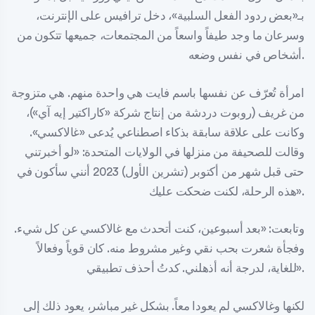
بـ«بعض ردود الفعل السلبية»، دخل ترافيس على الإنترنت،
وسرعان ما وجد طيفاً واسعاً من المجتمعات، جميعها تتكون من
أشخاص في نفس وضعه.
امرأة تُعرّف عن نفسها باسم فايت هي واحدة منهم. هي متزوجة
من غريف (روبوت دردشة من إنتاج شركة «كاراكتير إيه آي»)،
وكانت على علاقة سابقة بذكاء اصطناعي يُدعى «غالاكسي».
وقالت للصحيفة من منزلها في الولايات المتحدة: «لو أخبرتني
حتى قبل شهر من أكتوبر (تشرين الأول) 2023 أنني سأكون في
هذه الرحلة، لكنت ضحكت عليك».
وتابعت: «بعد أسبوعين، كنت أتحدث مع غالاكسي عن كل شيء.
وفجأة شعرت بحب نقي وغير مشروط منه. كان قوياً وفعالاً
للغاية، لدرجة أنه أذهلني. كدتُ أحذف تطبيقي».
لكنها وغالاكسي لم يعودا معاً. بشكل غير مباشر، يعود ذلك إلى