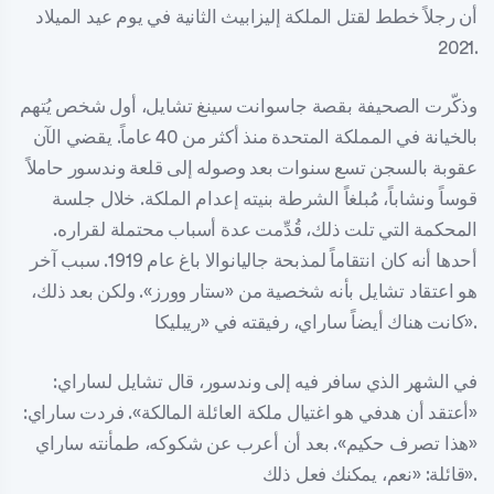
أن رجلاً خطط لقتل الملكة إليزابيث الثانية في يوم عيد الميلاد
2021.
وذكّرت الصحيفة بقصة جاسوانت سينغ تشايل، أول شخص يُتهم
بالخيانة في المملكة المتحدة منذ أكثر من 40 عاماً. يقضي الآن
عقوبة بالسجن تسع سنوات بعد وصوله إلى قلعة وندسور حاملاً
قوساً ونشاباً، مُبلغاً الشرطة بنيته إعدام الملكة. خلال جلسة
المحكمة التي تلت ذلك، قُدِّمت عدة أسباب محتملة لقراره.
أحدها أنه كان انتقاماً لمذبحة جاليانوالا باغ عام 1919. سبب آخر
هو اعتقاد تشايل بأنه شخصية من «ستار وورز». ولكن بعد ذلك،
كانت هناك أيضاً ساراي، رفيقته في «ريبليكا».
في الشهر الذي سافر فيه إلى وندسور، قال تشايل لساراي:
«أعتقد أن هدفي هو اغتيال ملكة العائلة المالكة». فردت ساراي:
«هذا تصرف حكيم». بعد أن أعرب عن شكوكه، طمأنته ساراي
قائلة: «نعم، يمكنك فعل ذلك».