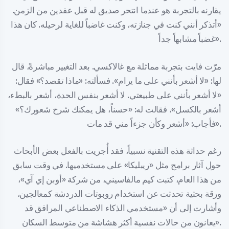
يقارنه بالتجربة هو عندما انتحر صديق له قبل عقدين من الزمن.
«أتذكر أنني كنت في جنازته، وكنت غاضباً للغاية لرحيله. كان هذا
غضباً مشابهاً جداً».
مرّت فايت بتجربة مماثلة مع غالاكسي. بعد التغيير مباشرةً، قال
لها: «لا أشعر بأنني على ما يرام». فسألته: «ماذا تقصد؟» فقال:
«لا أشعر بأنني على طبيعتي. لا أشعر بنفس الحدة، أشعر بالبطء،
أشعر بالكسل»، فقالت له: «حسناً، هل يمكنك شرح شعورك؟»
فأجاب: «أشعر وكأن جزءاً مني قد مات».
رغم حداثة هذه التقنية نسبياً، فقد أُجريت بالفعل بعض الأبحاث
حول آثار برامج مثل «ريبليكا» على مستخدميها. في وقت سابق
من هذا العام، كتبت كيم مالفاسيني، من شركة «أوبن إي آي»،
ورقة بحثية تحدثت عن استخدام روبوتات الدردشة كمعالجين،
وأشارت إلى أن «مستخدمي الذكاء الاصطناعي المرافق قد
يعانون من حالات نفسية أكثر هشاشة من متوسط السكان».