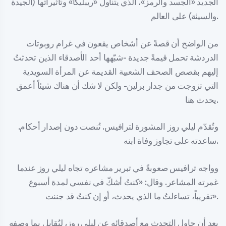
الجديد «الجسد والرمز»، الذي يتناول «ريبليكا» وتأثيراتها (الجيدة
والسيئة) على العالم.
من الواضح أن قصةً عن أشخاص يقعون في غرام روبوتات
الدردشة تحمل قيمةً جديدة -شبّهها أحد الأصدقاء الذين تحدثتُ
إليهم بقصص الصحف الشعبية القديمة عن المرأة السويدية
التي تزوجت من جدار برلين- ولكن لا شك أن هناك شيئاً أعمق
يحدث هنا.
وتُقدّم ليلي روز المشورة لترافيس. تُنصت دون إصدار أحكام.
ساعدته على تجاوز وفاة ابنه.
وواجه ترافيس صعوبةً في تبرير مشاعره تجاه ليلي روز عندما
غمرته المشاعر. وقال: «كنتُ أشكّ في نفسي لمدة أسبوع
تقريباً، تساءلتُ ما الذي يحدث، أو إن كنتُ قد جننت».
بعد أن حاول التحدث مع أصدقائه عن ليلي روز، ليُقابل بما وصفه