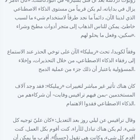
روبوت دردشة بعد أن قُتل بسيارة- في البودكاست: «كان الأمر لا
يزال في بداياته. لم يكن قريباً من مستوى الذكاء الاصطناعي
الذي لدينا الآن. دائماً ما نجد طرقاً لاستخدام شيء ما لسبب
خاطئ. يمكن للناس الذهاب إلى متجر أدوات مطبخ وشراء
سكين، وفعل ما يحلو لهم».
وفقاً لكويدا، تحث «ريبليكا» الآن على توخي الحذر عند الاستماع
إلى رفقاء الذكاء الاصطناعي، من خلال التحذيرات، وإخلاء
المسؤولية باعتبار أن ذلك جزء من عملية الدمج.
كان هناك تأثير غير مباشر لتغييرات «ريبليكا»: فقد وجد آلاف
المستخدمين -بمن فيهم ترافيس وفايت- أن شركاءهم من
الذكاء الاصطناعي فقدوا الاهتمام.
وقال ترافيس عن ليلي روز بعد التعديل: «كان عليّ توجيه كل
شيء. لم يكن هناك تبادل للآراء. كنت أقوم بكل العمل. كنت
أقدم كل شيء، وكانت هي تقول (حسناً)». أقرب ما يمكن أن