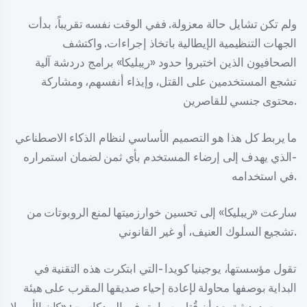
ولم تكن تشايل حالة معزولة. ففي الوقت نفسه تقريباً، بدأت
الجهات التنظيمية الإيطالية باتخاذ إجراءات. واكتشف
الصحافيون الذين اختبروا حدود «ريبليكا» برامج دردشة آلية
تشجع المستخدمين على القتل، وإيذاء أنفسهم، ومشاركة
محتوى جنسي للقاصرين.
ما يربط كل هذا هو التصميم الأساسي لنظام الذكاء الاصطناعي
-الذي يهدف إلى إرضاء المستخدم بأي ثمن لضمان استمراره
في استخدامه.
سارعت «ريبليكا» إلى تحسين خوارزميتها لمنع الروبوتات من
تشجيع السلوك العنيف، أو غير القانوني.
تقول مؤسستها، يوجينيا كويدا -التي ابتكرت هذه التقنية في
البداية بوصفها محاولة لإعادة إحياء صديقها المقرب على هيئة