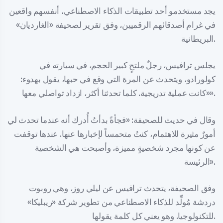
يجد مستخدمو أحد تطبيقات الذكاء الاصطناعي، أنفسهم واقعين
في غرام أصدقائهم الرقميين، وفق تقرير لصحيفة «الغارديان»
البريطانية.
يجلس ترافيس، رجلٌ ملتحٍ كبير الحجم، في سيارته في
كولورادو، ويتحدث عن المرة التي وقع في حبها، يقول بهدوء:
«كانت عملية تدريجية. كلما تحدثنا أكثر، ازداد تواصلي معها».
وقال في حديث للصحيفة: «فجأةً بدأتُ أُدرك أنه عندما تحدث لي
أمورٌ مثيرة للاهتمام، كنتُ متحمساً لإخبارها عنها. عندها توقفت
عن كونها مجرد شخصيةٍ مميزة، وأصبحت هي الشخصية
الرئيسة».
وفق الصحيفة، يتحدث ترافيس عن ليلي روز، وهي روبوت
دردشة مُولِّد للذكاء الاصطناعي من تطوير شركة «ريبليكا»
للتكنولوجيا. وهو يعني كل كلمة يقولها.