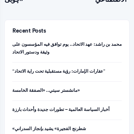
Recent Posts
محمد بن راشد: عهد الاتحاد.. يوم توافق فيه المؤسسون على
وثيقة ودستور الاتحاد
“عقارات الإمارات: رؤية مستقبلية تحت راية الاتحاد”
مانشستر سيتي.. «الصفقة الخامسة»
أخبار السياسة العالمية – تطورات جديدة وأحداث بارزة
«شطرنج الفجيرة» يشيد بإنجاز السدراني