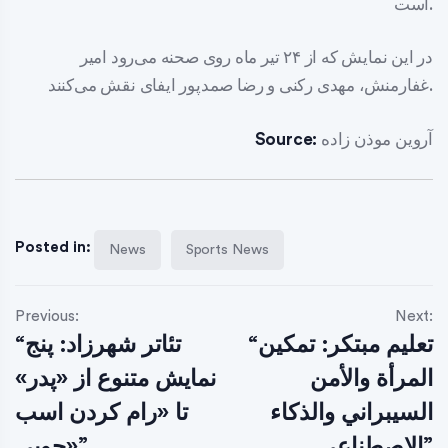
است.
در این نمایش که از ۲۴ تیر ماه روی صحنه می‌رود امیر
غفارمنش، مهدی رکنی و رضا صمدپور ایفای نقش می‌کنند.
آروین موذن زاده
Source:
Posted in:
News
Sports News
Previous:
Next:
“تعليم مبتكر: تمكين
“تئاتر شهرزاد: پنج
المرأة والأمن
نمایش متنوع از «پدر»
السيبراني والذكاء
تا «رام کردن اسب
الاصطناعي”
چوبی»”