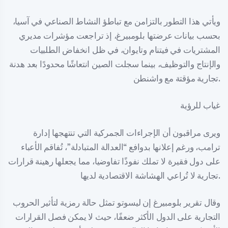
ويأتي هذا التطور بالتزامن مع تباطؤ النشاط الصناعي في آسيا،
بحسب بيانات عرضتها بلومبيرغ، إذ تراجعت مؤشرات مديري
المشتريات في فيتنام وتايوان، في ظل انخفاض الطلبيات
والإنتاج والتوظيف، بينما سجلت الصين انتعاشًا محدودًا بعد هدنة
تجارية مؤقتة مع واشنطن.
غياب للرؤية
ويرى مراقبون أن الإجراءات الجمركية التي تنتهجها إدارة
ترامب، ورغم إعلانها بدوافع “العدالة المتبادلة”، تُفاقم الأعباء
على دول فقيرة لا تملك نفوذًا تفاوضيا، مما يجعلها رهينة قرارات
تجارية لا تُراعي الهشاشة الاقتصادية لديها.
وقال تقرير بلومبيرغ إن ليسوتو تمثل حالة رمزية لتأثير الحروب
التجارية على الدول الأكثر ضعفًا، حيث لا يمكن فصل القرارات