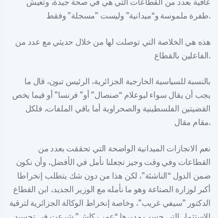
عافية بعدد من القطاعات التي هي في صحة جيدة، وتعيش
طفرة ملموسة و“ميدانية” وليست ”مسجلة” وفقط.
هذه هي الخلاصة التي توصلت لها من خلال حديثي مع عدد من
الفاعلين بالقطاع.
بالنسبة للسياسية الخارجية الجزائرية، الرئيس تبون، قال ما
يجب أن يقال سواء لبوعلام “صنصال” أو” فرنسا” أو فيما يخص
القضيتين الفلسطينية والصحراوية أما باقي الملفات، فلكل
مقام مقال.
نعم الانجازات الميدانية الواضحة التي تحققت بعدد من
القطاعات وفي وقت وجيز تجعلنا نأمل في الأفضل، وأن نكون
ضمن الدول “الناشئة”، لكن هذا من دون شك يتطلب إنخراطا
أكبر لوزارة الصناعة وهو ما نأمله مع الوزير الجديد، ابن القطاع
الدكتور ”سيفي غريب”، وخاصة إنخراط الوكالة الجزائرية لترقية
الاستثمار التي حسب مديرها “عمر ركاش” شرعت في تجسيد