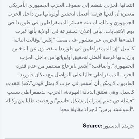
انتمائها الحزبي لتنضم إلى صفوف الحزب الجمهوري الأمريكي
معتبرة أن لديها فرصة أفضل لتحقيق أولوياتها من داخل الحزب
الجمهوري.وبذلك، لم تنته خسائر الديمقراطيين في فلوريدا في
يوم الانتخابات، ليأتي إعلان المشرعة في الولاية بأنها غيرت
انتماءها الحزبي عبر منشور على منصة “إكس”.وقالت النائبة
كاسيل “إن الديمقراطيين في فلوريدا منفصلون عن الناخبين
وإن لديها فرصة أفضل لتحقيق أولوياتها من داخل الحزب
الجمهوري”.وأضافت: “أشعر بانزعاج مستمر من عدم قدرة
الحزب الديمقراطي حاليا على التواصل مع سكان فلوريدا
العاديين. لا يمكن أن أستمر في حزب لا يمثل قيمي”.كما انتقدت
كاسيل، وهي تعتنق الديانة اليهودية، الحزب الديمقراطي بسبب
“فشله في دعم إسرائيل بشكل حاسم”. ورفضت طلبا من وكالة
“أسوشيتد برس” لإجراء مقابلة معها.
جريدة الدستور
Source: