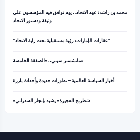
محمد بن راشد: عهد الاتحاد.. يوم توافق فيه المؤسسون على
وثيقة ودستور الاتحاد
“عقارات الإمارات: رؤية مستقبلية تحت راية الاتحاد”
مانشستر سيتي.. «الصفقة الخامسة»
أخبار السياسة العالمية – تطورات جديدة وأحداث بارزة
«شطرنج الفجيرة» يشيد بإنجاز السدراني