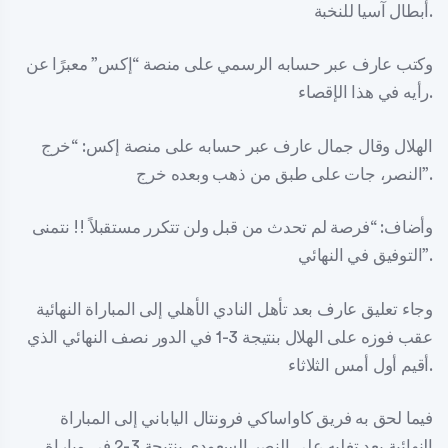
أبطال آسيا للنخبة.
وكتب عارف عبر حسابه الرسمي على منصة “إكس” معبرًا عن
رأيه في هذا الإقصاء.
وقال جمال عارف عبر حسابه على منصة إكس: “خرج ‎الهلال
وبعده خرج ‎النصر، جات على طبق من ذهب”.
وأضاف: “فرصة لم تحدث من قبل ولن تتكرر مستقبلاً !! نتمنى
التوفيق في النهائي”.
وجاء تعليق عارف بعد تأهل النادي الأهلي إلى المباراة النهائية
عقب فوزه على الهلال بنتيجة 3-1 في الدور نصف النهائي الذي
أقيم أول أمس الثلاثاء.
فيما لحق به فريق كاواساكي فرونتال الياباني إلى المباراة
النهائية بعد تغلبه على النصر السعودي بنتيجة 3-2 في مباراة