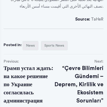
نصف النهائي الأخرى التي أقيمت مساء أمس الأربعاء.
Source:
TaHeR
Posted in:
News
Sports News
Previous:
Next:
Трамп устал ждать:
“Çevre Bilimleri
на какое решение
Gündemi –
по Украине
Deprem, Kirlilik ve
согласилась
Ekosistem
администрация
Sorunları”