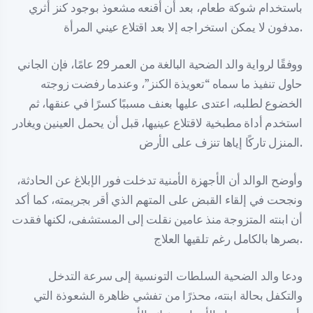
باستخدام شوكة طعام، بعد أن أقنعه مشعوذ بوجود كنز أثري
مدفون لا يمكن استخراجه إلا بعد اقتلاع عيني المرأة.
ووفقًا لرواية والد الضحية البالغة من العمر 29 عامًا، فإن الجاني
حاول تنفيذ ما سماه “تعويذة الكنز”، وعندما رفضت زوجته
الخضوع لطلبه، اعتدى عليها بعنف مسببًا كسرًا في عنقها، ثم
استخدم أداة مطبخية لاقتلاع عينيها، قبل أن يحمل العينين ويغادر
المنزل تاركًا إياها تنزف على الأرض.
وأوضح الوالد أن الأجهزة الأمنية تدخلت فور الإبلاغ عن الحادثة،
ونجحت في إلقاء القبض على المتهم الذي أقر بجريمته، كما أكد
أن ابنته المتزوجة منذ عامين نقلت إلى المستشفى، لكنها فقدت
بصرها بالكامل رغم تلقيها العلاج.
ودعا والد الضحية السلطات التونسية إلى سرعة التدخل
والتكفل بحالة ابنته، محذرًا من تفشي ظاهرة الشعوذة التي