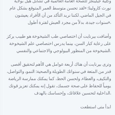
وكلية جيلينجز للصحة العامة العالمية في تشابل هيل بولاية
نورث كارولينا: «لقد تحسن متوسط العمر المتوقع بشكل عام
في الجيل الماضي. لكننا نريد التأكد من أن الأفراد يعيشون
سنوات جيدة، بدلاً من مجرد العيش لفترة أطول».
وأضافت بيرنايت أن اختصاصي طب الشيخوخة هو طبيب يركز
على رعاية كبار السن، بينما يدرس اختصاصي علم الشيخوخة
الشيخوخة من المنظور البيولوجي والاجتماعي والنفسي.
وترى بيرنايت أن هناك أربعة عوامل هي الأهم لتحقيق أقصى
قدر من المتعة في سنواتك الطويلة والصحية: النمو، والتواصل،
والتكيف، والعطاء. ولحسن الحظ، كما يمكنك ممارسة الرياضة
يومياً للحفاظ على صحة جسمك، تقول إنه يمكنك تعزيز قوتك
الداخلية لتحسين علاقاتك، وإحساسك بالهدف.
ابدأ متى استطعت