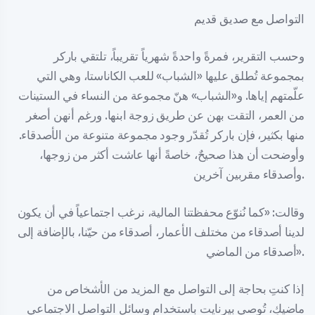
التواصل مع صديق قديم
وحسب التقرير، فمرةً واحدةً شهرياً تقريباً، تلتقي باركر
بمجموعة تُطلق عليها «الشباب» للعب الكاناستا، وهي التي
علّمتهم إياها. و«الشباب» هنّ مجموعة من النساء في الستينات
من العمر، التقت بهن عن طريق زوجة ابنها. ورغم أنهن أصغر
منها بكثير، فإن باركر تُقدّر وجود مجموعة متنوعة من الأصدقاء.
وأوضحت أن هذا صحيحٌ، خاصةً أنها عاشت أكثر من زوجها،
وأصدقاء مقربين آخرين.
وقالت: «كما نُنوّع محفظتنا المالية، نرغب اجتماعياً في أن يكون
لدينا أصدقاء من مختلف الأعمار، أصدقاء من حيّنا، بالإضافة إلى
أصدقاء من الماضي».
إذا كنتِ بحاجة إلى التواصل مع المزيد من الأشخاص من
ماضيكِ، تُوصي بيرنايت باستخدام وسائل التواصل الاجتماعي