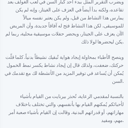
ويضرب التقرير المثل ببدء أحد كبار السن في لعب الغولف بعد
تقاعده، ولكنه بدأ أيضاً في العزف على الغيتار، وإنه لم يكن
يمارس هذا النشاط من قبل، ولم يكن يعتبر نفسه ميالاً
للموسيقى، لكن هذا النشاط فتح له آفاقاً جديدة. وأن المريض
الآن يعزف على الجيتار، ويحضر حفلات موسيقية محلية، ربما لم
يكن ليحضرها لولا ذلك.
وينصح الأطباء بمحاولة إيجاد هواية تُبقيك نشيطاً بدنياً. كلما قلّت
حركتك، ضعفت، ولذلك قال إن إيجاد نشاط يكسر نمط الخمول
يُمكن أن يُساعد في توفير المزيد من الأنشطة لك مع تقدمك في
السن.
بالنسبة لمقدمي الرعاية، تُحذر بيرنايت من القيام بأشياء
لأحبائكم يُمكنهم القيام بها بأنفسهم، والتي تختلف باختلاف
مهاراتهم، أو قدراتهم البدنية. وقالت إن القيام بأشياء صعبة أمر
مهم، ومفيد.