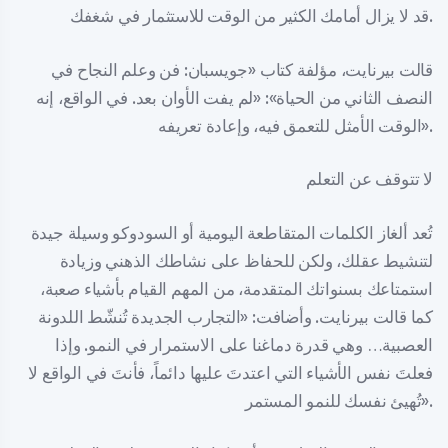
قد لا يزال أمامك الكثير من الوقت للاستثمار في شغفك.
قالت بيرنايت، مؤلفة كتاب «جويسبان: فن وعلم النجاح في
النصف الثاني من الحياة»: «لم يفت الأوان بعد. في الواقع، إنه
الوقت الأمثل للتعمق فيه، وإعادة تعريفه».
لا تتوقف عن التعلم
تُعد ألغاز الكلمات المتقاطعة اليومية أو السودوكو وسيلة جيدة
لتنشيط عقلك، ولكن للحفاظ على نشاطك الذهني وزيادة
استمتاعك بسنواتك المتقدمة، من المهم القيام بأشياء صعبة،
كما قالت بيرنايت. وأضافت: «التجارب الجديدة تُنشّط اللدونة
العصبية… وهي قدرة دماغنا على الاستمرار في النمو. وإذا
فعلتَ نفس الأشياء التي اعتدتَ عليها دائماً، فأنتَ في الواقع لا
تُهيئ نفسك للنمو المستمر».