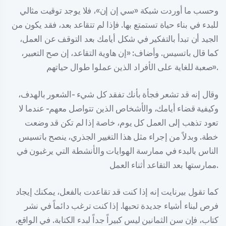
وحسب ما أوردت شبكة «سي إن إن»، فلا يوجد توقيت مثالي
للبدء في بناء حياة تستمتع بها. فإذا لم تتقاعد بعد، فقد يكون من
الجيد أن تبدأ بالتفكير في شكل أيامك بعد التوقف عن العمل،
كما قال باتسيس. وأضاف: «إن هاوية التقاعد، إن صح التعبير،
صعبة للغاية على الأفراد الذين عملوا طوال حياتهم».
وقال إنه قد تشعر فجأة بأنك تفقد كل شيء -الشعور بالهدف،
وكيفية قضاء أيامك، والأشخاص الذين تتواصل معهم- عندما لا
تعود تذهب إلى العمل كل يوم، خاصة إذا لم تكن قد وضعت
خطة. وبدلاً من إجراء مثل هذا التغيير الجذري، ينصح باتسيس
الناس بالبدء في ممارسة الهوايات والأنشطة التي يرغبون في
ممارستها بعد التقاعد أثناء العمل.
كما تقول بيرنايت إنه إذا كنت قد تقاعدت بالفعل، يمكنك إيجاد
فرص لبناء أشياء جديدة تحبها. إذا كنت ترغب دائماً في نشر
كتاب، فإن سن الثمانين ليس كبيراً جداً لبدء الكتابة. في الواقع،