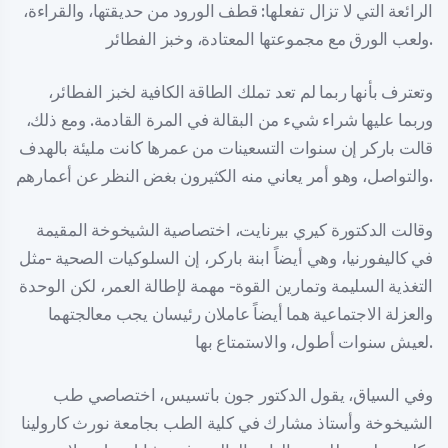
الرائعة التي لا تزال تفعلها: قطف الورود من حديقتها، والقراءة،
ولعب الورق مع مجموعتها المعتادة، وخبز الفطائر.
وتعترف بأنها ربما لم تعد تملك الطاقة الكافية لخبز الفطائر،
وربما عليها شراء شيء من البقالة في المرة القادمة. ومع ذلك،
قالت باركر إن سنوات التسعينات من عمرها كانت مليئة بالهدف
والتواصل، وهو أمر يعاني منه الكثيرون بغض النظر عن أعمارهم.
وقالت الدكتورة كيري بيرنايت، اختصاصية الشيخوخة المقيمة
في كاليفورنيا، وهي أيضاً ابنة باركر، إن السلوكيات الصحية -مثل
التغذية السليمة وتمارين القوة- مهمة لإطالة العمر، لكن الوحدة
والعزلة الاجتماعية هما أيضاً عاملان رئيسان يجب معالجتهما
لعيش سنوات أطول، والاستمتاع بها.
وفي السياق، يقول الدكتور جون باتسيس، اختصاصي طب
الشيخوخة وأستاذ مشارك في كلية الطب بجامعة نورث كارولينا