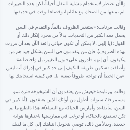
والآن تضطر لاستخدام مشاية للتنقل أحياناً. لكن هذه التغييرات
لم تمنعها من الضحك مع عائلتها، وقضاء الوقت في حديقتها.
وقالت بيرنايت: «ستتغير الظروف دائماً، والتقدم في السن
يحمل معه الكثير من التحديات. بدلاً من مجرد إنكار ذلك أو
القول: (يا إلهي، لا يمكن أن تكون حياتي رائعة الآن بعد أن مررت
بهذه الظروف)، فإن من يتقدمون في السن بشكل جيد هم من
يتكيفون، أي إنهم قادرون على قبول التغيير، بل واحتضانه».
وأضافت: «تكمن طريقة التكيف إلى حد كبير في إدراك أنه ليس
من الخطأ أن تواجه ظروفاً صعبة. بل في كيفية استجابتك لها».
وقالت بيرنايت: «يعيش من يعتقدون أن الشيخوخة فترة نمو
مستمر 7.5 سنوات أطول من أولئك الذين يعتقدون: (أنا كبير في
السن. سأتقاعد وأمارس الحياكة مع النساء)». هذا بالطبع ما لم
تكن تستمتع بالحياكة، أو ترغب في ممارستها باعتبارها هواية
جديدة. وبدلاً من ذلك، توصي بتحويل انتباهك إلى كل ما لديك