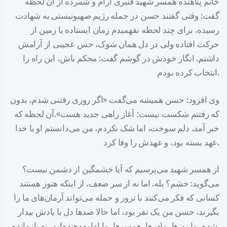
خانم پناهنده همسر شهید قنبری آرام و شمرده از آن لحظه
گفت: وقتی گفتند حسن در حمله رژیم صهیونیستی به شهادت
رسیده، برای چند لحظه نفهمیدم زمان ایستاده یا زمین از
حرکت افتاده ولی در دل همان شوک، حس عجیبی از آرامش
داشتم. انگار خودش در گوشم گفت: محکم باش، این راه را
انتخاب کرده بودم.
وی افزود: حسن همیشه می‌گفت «اگر روزی رفتنی شدم، بدون
که رفتنم شکست نیست؛ آغاز راهی جدید هست».آن لحظه که
خبر آمد، دلم سوخت، اما شک نکردم، من می‌دانستم او با خدا
عهد بسته بود، و عهدش را وفا کرد.
از همسر شهید می‌پرسیم که آیا خشمگین از دشمن نیست؟
می‌گوید: خشم؟ بله. اما نه از سر ضعف، از اینکه هنوز هستند
کسانی که فکر می‌کنند با ترور و حمله می‌تواند آرمان‌های ما را
بگیرند، حسن من یک نفر بود، اما حالا صدها دل با یادش بیدار
شده، ما زن‌ها، مادرها، همسرها، ما ادامه‌دهنده‌ایم، نه بازمانده.