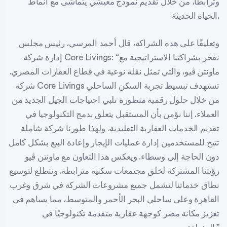
وترابطًا، من خلال تقديم نموذج معيشي يتماشى مع أنماط
الحياة الحديثة.
وتعليقًا على هذه الشراكة، قال أحمد المرسي، رئيس مجلس
إدارة شركة Core Livings: “نفخر بشراكتنا الاستراتيجية مع
ماونتن ڤيو، والتي تمثل نقلة نوعية في قطاع العقارات المصري.
شركة Core Livings تستهدف تبسيط تجربة السكن الساحلي
من خلال حلول رقمية متطورة تلبي احتياجات الجيل الجديد من
العملاء. إننا نؤمن بأن المستقبل يتعلق بدمج التكنولوجيا في
تقديم الخدمات العقارية التقليدية، ولهذا طورنا شركة شاملة
تتيح للمستخدمين إدارة عمليات الإيجار وإعادة البيع بشكل كامل
دون الحاجة إلى وسطاء. ويعكس هذا التعاون مع ماونتن ڤيو
رؤيتنا المشتركة لخلق مجتمعات سكنية مترابطة. ونتطلع لتوسيع
نطاق خدماتنا لتشمل جميع مشروعات الشركة في شرق وغرب
القاهرة وعلى ساحلي البحر الأحمر والمتوسط، مما يساهم في
تعزيز مكانة مصر كوجهة عقارية متقدمة تكنولوجيًا في