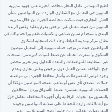
اطلع المهندس عادل النجار محافظ الجيزة على جهود مديرية
التموين في التعامل مع الشكاوى الواردة من المواطنين بشأن
الغش التجاري.حيث تمكنت محافظة الجيزة من خلال مديرية
التموين من ضبط معمل غير مرخص يقوم بتقليد وغش الزبدة
البلدي باستخدام سمن صناعي ومكسبات طعم ورائحة وذلك في
نطاق مركز ومدينة العياط. وجاء ذلك استجابة لشكاوى
المواطنين حيث تم توجيه حملة تموينية إلى المعمل موضوع
الشكوى وأسفرت الحملة عن ضبط كميات كبيرة من المنتجات
غير المطابقة للمواصفات والمعدة للتداول وتم تحرير محضر
جنح بالواقعة تضمن العمل دون ترخيص وغش تجاري وعدم
وجود فواتير للمضبوطات. وأشار محافظ الجيزة إلى مواصلة
حملات التصدي لأي غش أو تلاعب بصحة المواطنين مؤكدًا أن
الحملات التموينية مستمرة لضبط الأسواق وردع المخالفين
بالتنسيق مع الجهات الرقابية وأن أجهزة المحافظة تتعامل فورًا
مع أية بلاغات واردة للحفاظ على سلامة المواطنين وجودة
المعروضات الغذائية. ومن جانبه أوضح السيد بلاسي مدير