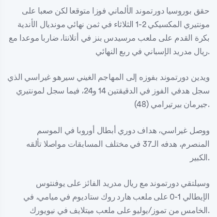
حقق بوروسيا دورتموند الألماني فوزا متوقعا لكن صعبا على
مونتيري المكسيكي 2-1 الثلاثاء في ثمن نهائي مونديال الأندية
بكرة القدم على ملعب مرسيدس بنز في أتلانتا، ضاربا موعدا مع
ريال مدريد الإسباني في ربع النهائي.
ويدين دورتموند بفوزه إلى المهاجم الغيني سيرهو غيراسي الذي
سجل هدفي الفوز في الدقيقتين 14 و24، فيما سجل لمونتيري
جيرمان بيرتيرامي (48).
ووصل غيراسي، هداف دوري أبطال أوروبا في الموسم
المنصرم، هدفه الـ37 في مختلف المسابقات مواصلا تألقه
الكبير.
وسيلتقي دورتموند مع ريال مدريد الفائز على يوفنتوس
الإيطالي 1-0 على ملعب هارد روك ستاديوم في ميامي، في
الخامس من تموز/يوليو على ملعب ميتلايف في نيويورك.