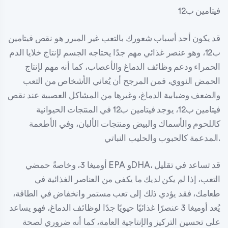
فيتامين ب12
قد يكون أحد أسباب شعورك بالتعب غير المبرر هو نقص فيتامين
ب12، وهو عنصر غذائي مهم جدًا يحتاجه الجسم لإنتاج خلايا الدم
الحمراء ودعم وظائف الدماغ والأعصاب، كما أنه مهم لإنتاج
الحمض النووي، فمن المرجح أن يُعاني الأشخاص من التعب
والضعف وضبابية الدماغ، وغيرها من المشاكل العصبية عند نقص
فيتامين ب12، يوجد فيتامين ب12 في المنتجات الحيوانية
كاللحوم والأسماك والبيض ومنتجات الألبان، وفي الأطعمة
المدعمة كالحبوب والحليب النباتي.
أوميغا 3، وخاصةً حمضي EPA وDHA، قد تساعد في تقليل
التعب، إذا لم يكن لديك ما يكفي من العناصر الغذائية في
طعامك، فقد يؤدي ذلك إلى تعب مستمر وانخفاض في الطاقة،
يُعد أوميغا 3 عنصرًا غذائيًا حيويًا جدًا لوظائف الدماغ، فهو يساعد
على تحسين التركيز والإنتاجية العامة، كما أنه ضروري لصحة