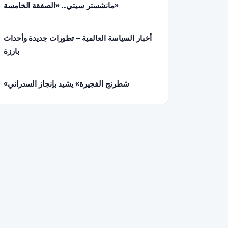
مانشستر سيتي.. «الصفقة الخامسة»
أخبار السياسة العالمية – تطورات جديدة وأحداث
بارزة
«شطرنج الفجيرة» يشيد بإنجاز السدراني