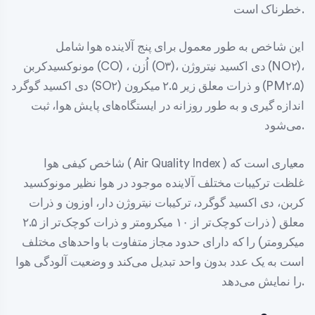
خطرناک است.
این شاخص به طور معمول برای پنج آلاینده هوا شامل
مونوکسیدکربن (CO) ، اُزن (O۳)، دی اکسید نیتروژن (NO۲)،
دی اکسید گوگرد (SO۲) و ذرات معلق زیر ۲.۵ میکرون (PM۲.۵)
اندازه گیری و به طور روزانه در ایستگاه‌های پایش هوا، ثبت
می‌شود.
شاخص کیفی هوا ( Air Quality Index ) معیاری است که
غلظت ترکیبات مختلف آلاینده موجود در هوا نظیر مونوکسید
کربن، دی اکسید گوگرد، ترکیبات نیتروژن دار، اوزون و ذرات
معلق ( ذرات کوچک‌تر از ۱۰ میکرومتر و ذرات کوچک‌تر از ۲.۵
میکرومتر) را که دارای حدود مجاز متفاوت با واحدهای مختلف
است به یک عدد بدون واحد تبدیل می‌کند و وضعیت آلودگی هوا
را نمایش می‌دهد.