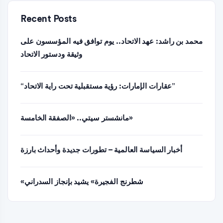
Recent Posts
محمد بن راشد: عهد الاتحاد.. يوم توافق فيه المؤسسون على
وثيقة ودستور الاتحاد
“عقارات الإمارات: رؤية مستقبلية تحت راية الاتحاد”
مانشستر سيتي.. «الصفقة الخامسة»
أخبار السياسة العالمية – تطورات جديدة وأحداث بارزة
«شطرنج الفجيرة» يشيد بإنجاز السدراني