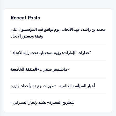
Recent Posts
محمد بن راشد: عهد الاتحاد.. يوم توافق فيه المؤسسون على
وثيقة ودستور الاتحاد
“عقارات الإمارات: رؤية مستقبلية تحت راية الاتحاد”
مانشستر سيتي.. «الصفقة الخامسة»
أخبار السياسة العالمية – تطورات جديدة وأحداث بارزة
«شطرنج الفجيرة» يشيد بإنجاز السدراني