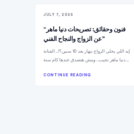
JULY 7, 2025
“فنون وحقائق: تصريحات دنيا ماهر
عن الزواج والنجاح الفني”
إيه اللي يخلي الزواج ينهار بعد 10 سنين؟!.. الفنانة
دنيا ماهر تجيب.. ومش هتصدق عندها كام سنة...
CONTINUE READING