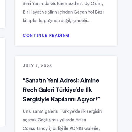
Seni Yanımda Götüremezdim”: Üç Ölüm,
Bir Hayat ve Şiirin İçinden Geçen Yol Bazı
kitaplar kapağında değil, içindeki...
CONTINUE READING
JULY 7, 2025
“Sanatın Yeni Adresi: Almine
Rech Galeri Türkiye’de İlk
Sergisiyle Kapılarını Açıyor!”
Ünlü sanat galerisi Türkiye”de ilk sergisini
açacak Geçtiğimiz yıllarda Artsa
Consultancy iş birliği ile KÖNIG Galerie,