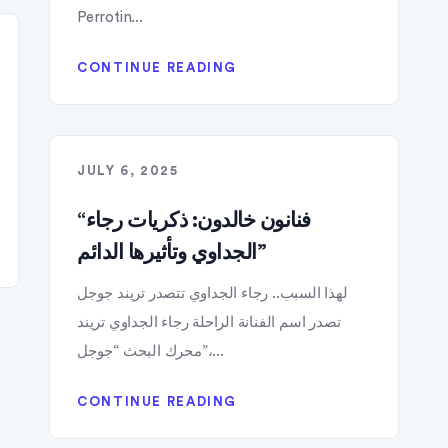
Perrotin...
CONTINUE READING
JULY 6, 2025
“فنانون خالدون: ذكريات رجاء
الجداوي وتأثيرها الدائم”
لهذا السبب.. رجاء الجداوي تتصدر تريند جوجل
تصدر اسم الفنانة الراحلة رجاء الجداوي تريند
محرك البحث “جوجل”،...
CONTINUE READING