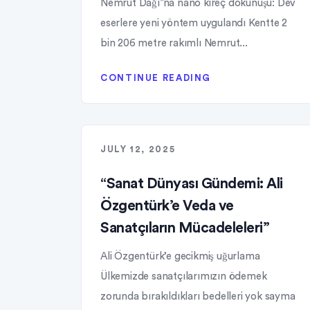
Nemrut Dağı”na nano kireç dokunuşu: Dev
eserlere yeni yöntem uygulandı Kentte 2
bin 206 metre rakımlı Nemrut...
CONTINUE READING
JULY 12, 2025
“Sanat Dünyası Gündemi: Ali
Özgentürk’e Veda ve
Sanatçıların Mücadeleleri”
Ali Özgentürk’e gecikmiş uğurlama
Ülkemizde sanatçılarımızın ödemek
zorunda bırakıldıkları bedelleri yok sayma