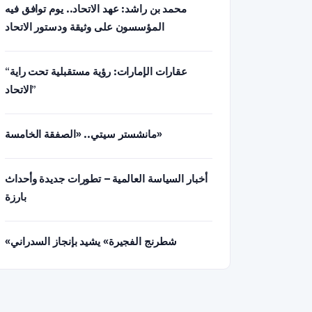
محمد بن راشد: عهد الاتحاد.. يوم توافق فيه
المؤسسون على وثيقة ودستور الاتحاد
“عقارات الإمارات: رؤية مستقبلية تحت راية
الاتحاد”
مانشستر سيتي.. «الصفقة الخامسة»
أخبار السياسة العالمية – تطورات جديدة وأحداث
بارزة
«شطرنج الفجيرة» يشيد بإنجاز السدراني