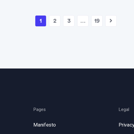
1
2
3
…
19
Pages
Legal
Manifesto
Privacy