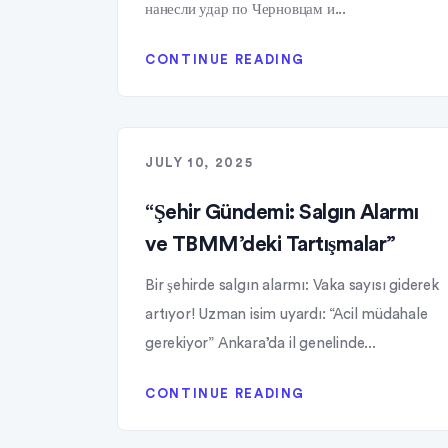
нанесли удар по Черновцам и...
CONTINUE READING
JULY 10, 2025
“Şehir Gündemi: Salgın Alarmı
ve TBMM’deki Tartışmalar”
Bir şehirde salgın alarmı: Vaka sayısı giderek
artıyor! Uzman isim uyardı: “Acil müdahale
gerekiyor” Ankara’da il genelinde...
CONTINUE READING