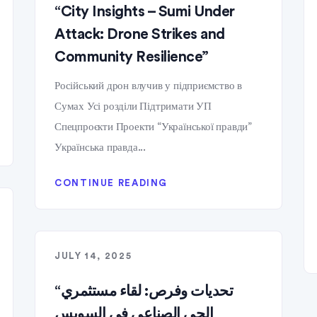
“City Insights – Sumi Under
Attack: Drone Strikes and
Community Resilience”
Російський дрон влучив у підприємство в
Сумах Усі розділи Підтримати УП
Спецпроєкти Проекти “Української правди”
Українська правда...
CONTINUE READING
JULY 14, 2025
“تحديات وفرص: لقاء مستثمري
الحي الصناعي في السويس