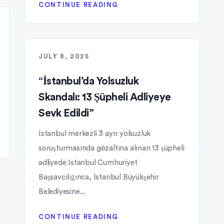
CONTINUE READING
JULY 8, 2025
“İstanbul’da Yolsuzluk
Skandalı: 13 Şüpheli Adliyeye
Sevk Edildi”
İstanbul merkezli 3 ayrı yolsuzluk
soruşturmasında gözaltına alınan 13 şüpheli
adliyede İstanbul Cumhuriyet
Başsavcılığınca, İstanbul Büyükşehir
Belediyesine...
CONTINUE READING