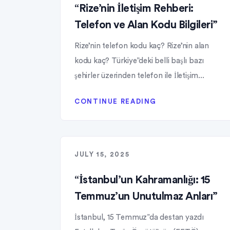
“Rize’nin İletişim Rehberi:
Telefon ve Alan Kodu Bilgileri”
Rize’nin telefon kodu kaç? Rize’nin alan
kodu kaç? Türkiye”deki belli başlı bazı
şehirler üzerinden telefon ile İletişim...
CONTINUE READING
JULY 15, 2025
“İstanbul’un Kahramanlığı: 15
Temmuz’un Unutulmaz Anları”
İstanbul, 15 Temmuz”da destan yazdı