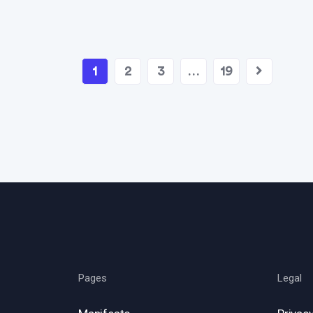
1
2
3
…
19
Pages
Legal