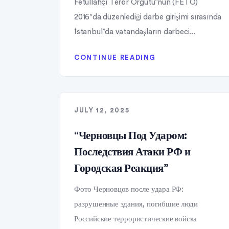
Fetullahçı Terör Örgütü”nün (FETÖ)
2016″da düzenlediği darbe girişimi sırasında
İstanbul”da vatandaşların darbeci...
CONTINUE READING
JULY 12, 2025
“Черновцы Под Ударом:
Последствия Атаки РФ и
Городская Реакция”
Фото Черновцов после удара РФ:
разрушенные здания, погибшие люди
Российские террористические войска