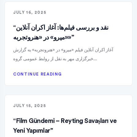
JULY 16, 2025
“نقد و بررسی فیلم‌ها: آغاز اکران آنلاین
«میرو» در «هنروتجربه»”
آغاز اکران آنلاین فیلم «میرو» در «هنروتجربه» به گزارش
خبرگزاری مهر به نقل از روابط عمومی گروه...
CONTINUE READING
JULY 15, 2025
“Film Gündemi – Reyting Savaşları ve
Yeni Yapımlar”