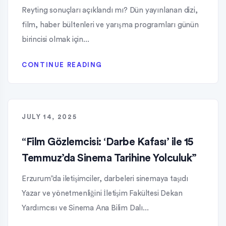
Reyting sonuçları açıklandı mı? Dün yayınlanan dizi,
film, haber bültenleri ve yarışma programları günün
birincisi olmak için...
CONTINUE READING
JULY 14, 2025
“Film Gözlemcisi: ‘Darbe Kafası’ ile 15
Temmuz’da Sinema Tarihine Yolculuk”
Erzurum”da iletişimciler, darbeleri sinemaya taşıdı
Yazar ve yönetmenliğini İletişim Fakültesi Dekan
Yardımcısı ve Sinema Ana Bilim Dalı...