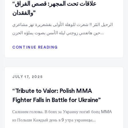
“علاقات تحت المجهر: قصص الفراق
والفقدان”
الرحيل المُر !! شعرت للوهلة الأولى بقشعريرة تهز مشاعري
حين هاتفتني زوجتي ليلة الأمس بصوت يملؤه الحزن...
CONTINUE READING
JULY 17, 2025
“Tribute to Valor: Polish MMA
Fighter Falls in Battle for Ukraine”
Склоним головы. В боях за Украину погиб боец MMA
из Польши Каждый день в 9 утра украинцы...