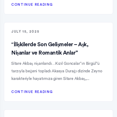
CONTINUE READING
JULY 15, 2025
“İlişkilerde Son Gelişmeler – Aşk,
Nişanlar ve Romantik Anlar”
Sitare Akbaş nişanlandı…Kızıl Goncalar”ın Birgül”ü
tarzıyla beğeni topladı Akasya Durağı dizinde Zeyno
karakteriyle hayatımıza giren Sitare Akbaş,...
CONTINUE READING