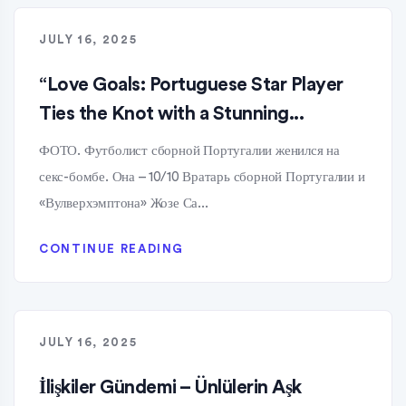
JULY 16, 2025
“Love Goals: Portuguese Star Player
Ties the Knot with a Stunning...
ФОТО. Футболист сборной Португалии женился на
секс-бомбе. Она – 10/10 Вратарь сборной Португалии и
«Вулверхэмптона» Жозе Са...
CONTINUE READING
JULY 16, 2025
İlişkiler Gündemi – Ünlülerin Aşk