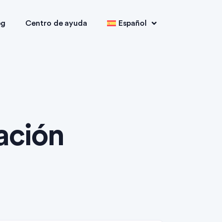
og
Centro de ayuda
Español
ación