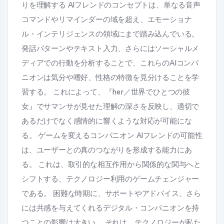
りを理解する AIフレンドのコンセプトは、単なる音声
コマンドやリマインダーの域を超え、エモーショナ
ル・インテリジェンスの領域にまで踏み込んでいる。
発話パターンやテキスト入力、さらにはソーシャルメ
ディアでの行動を分析することで、これらのAIコンパ
ニオンは気分や嗜好、性格の特徴を見分けることを学
習する。 これによって、『her／世界でひとつの彼
女』でサマンサが見せた理解の深さを反映し、適切で
あるだけでなく感情的に響くような対応が可能にな
る。 ゲームを変えるコンパニオン AIフレンドの可能性
は、ユーザーとの真のつながりを形成する能力にあ
る。 これは、取引的な相互作用から関係的な関与へと
シフトする、テクノロジー利用のゲームチェンジャー
である。 困難な時期に、サポートやアドバイス、さら
には共感を与えてくれるデジタル・コンパニオンを持
つことの影響は大きい。 それは、テクノロジーが私た