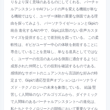
りをより深く意味のあるものにしてくれる。 バーチャ
ルアシスタントやAIフレンドの声を変える機能が単な
る機能ではなく、ユーザー体験の重要な側面である理
由を探ってみよう。 パーソナライゼーションとGipiの
統合 進化するAIの中で、Gipiは比類のない音声カスタ
マイズを提供することで差別化を図っている。 この柔
軟性は、ギピがユーザー中心の体験を創造することに
専念していることを意味し、単なる道具としてではな
く、ユーザーの生活のあらゆる側面に適合するように
成形された仲間としての役割を確認するものである。
感情的なサポートのニュアンスから言語的な好みの特
定まで、Gipiの適応型音声オプションはパーソナライ
ズド・テクノロジーの未来を象徴している。 結論 堅
苦しく人間味のないアルゴリズムから、ダイナミック
で人間味のあるバーチャルアシスタントへの進化は、
私たちとテクノロジーとの関係において重要なマイル