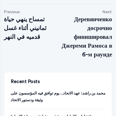
Previous:
Next:
تمساح ينهي حياة
Деревянченко
ثمانيني أثناء غسل
досрочно
قدميه في النهر
финишировал
Джереми Рамоса в
6-м раунде
Recent Posts
محمد بن راشد: عهد الاتحاد.. يوم توافق فيه المؤسسون على
وثيقة ودستور الاتحاد