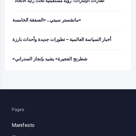
“عقارات الإمارات: رؤية مستقبلية تحت راية الاتحاد”
مانشستر سيتي.. «الصفقة الخامسة»
أخبار السياسة العالمية – تطورات جديدة وأحداث بارزة
«شطرنج الفجيرة» يشيد بإنجاز السدراني
Pages
Manifesto