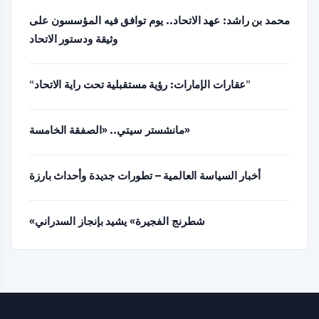
محمد بن راشد: عهد الاتحاد.. يوم توافق فيه المؤسسون على
وثيقة ودستور الاتحاد
“عقارات الإمارات: رؤية مستقبلية تحت راية الاتحاد”
مانشستر سيتي.. «الصفقة الخامسة»
أخبار السياسة العالمية – تطورات جديدة وأحداث بارزة
«شطرنج الفجيرة» يشيد بإنجاز السدراني