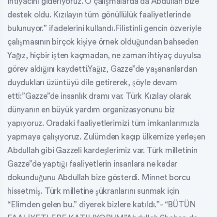
ihtiyacını gideriyoruz. O çalışmalarda da Abdullah bize
destek oldu. Kızılayın tüm gönüllülük faaliyetlerinde
bulunuyor.” ifadelerini kullandı.Filistinli gencin özveriyle
çalışmasının birçok kişiye örnek olduğundan bahseden
Yağız, hiçbir işten kaçmadan, ne zaman ihtiyaç duyulsa
görev aldığını kaydetti.Yağız, Gazze”de yaşananlardan
duydukları üzüntüyü dile getirerek, şöyle devam
etti:”Gazze”de insanlık dramı var. Türk Kızılay olarak
dünyanın en büyük yardım organizasyonunu biz
yapıyoruz. Oradaki faaliyetlerimizi tüm imkanlarımızla
yapmaya çalışıyoruz. Zulümden kaçıp ülkemize yerleşen
Abdullah gibi Gazzeli kardeşlerimiz var. Türk milletinin
Gazze”de yaptığı faaliyetlerin insanlara ne kadar
dokunduğunu Abdullah bize gösterdi. Minnet borcu
hissetmiş. Türk milletine şükranlarını sunmak için
“Elimden gelen bu.” diyerek bizlere katıldı.”- “BÜTÜN