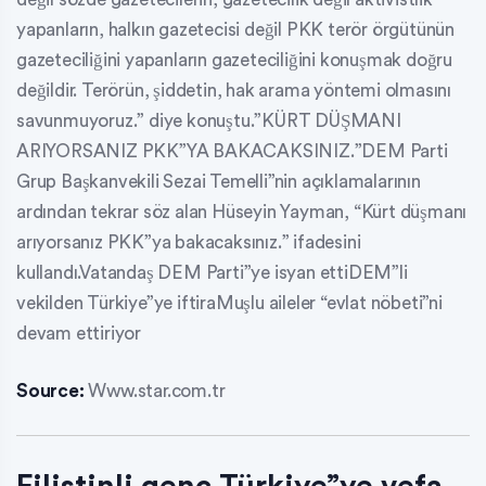
yapanların, halkın gazetecisi değil PKK terör örgütünün
gazeteciliğini yapanların gazeteciliğini konuşmak doğru
değildir. Terörün, şiddetin, hak arama yöntemi olmasını
savunmuyoruz.” diye konuştu.”KÜRT DÜŞMANI
ARIYORSANIZ PKK”YA BAKACAKSINIZ.”DEM Parti
Grup Başkanvekili Sezai Temelli”nin açıklamalarının
ardından tekrar söz alan Hüseyin Yayman, “Kürt düşmanı
arıyorsanız PKK”ya bakacaksınız.” ifadesini
kullandı.Vatandaş DEM Parti”ye isyan ettiDEM”li
vekilden Türkiye”ye iftiraMuşlu aileler “evlat nöbeti”ni
devam ettiriyor
Source:
Www.star.com.tr
Filistinli genç Türkiye”ye vefa