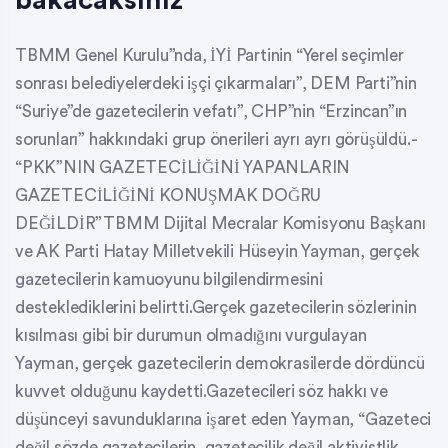
TBMM Genel Kurulu”nda, İYİ Partinin “Yerel seçimler
sonrası belediyelerdeki işçi çıkarmaları”, DEM Parti”nin
“Suriye”de gazetecilerin vefatı”, CHP”nin “Erzincan”ın
sorunları” hakkındaki grup önerileri ayrı ayrı görüşüldü.-
“PKK”NIN GAZETECİLİĞİNİ YAPANLARIN
GAZETECİLİĞİNİ KONUŞMAK DOĞRU
DEĞİLDİR”TBMM Dijital Mecralar Komisyonu Başkanı
ve AK Parti Hatay Milletvekili Hüseyin Yayman, gerçek
gazetecilerin kamuoyunu bilgilendirmesini
desteklediklerini belirtti.Gerçek gazetecilerin sözlerinin
kısılması gibi bir durumun olmadığını vurgulayan
Yayman, gerçek gazetecilerin demokrasilerde dördüncü
kuvvet olduğunu kaydetti.Gazetecileri söz hakkı ve
düşünceyi savunduklarına işaret eden Yayman, “Gazeteci
değil sözde gazetecilerin, gazetecilik değil aktivistlik