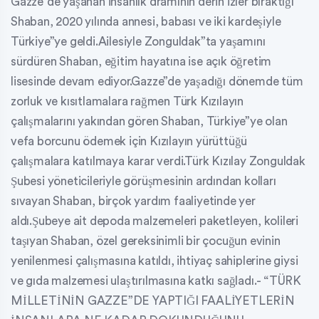
Gazze”de yaşanan insanlık dramının derin izler bıraktığı
Shaban, 2020 yılında annesi, babası ve iki kardeşiyle
Türkiye”ye geldi.Ailesiyle Zonguldak”ta yaşamını
sürdüren Shaban, eğitim hayatına ise açık öğretim
lisesinde devam ediyor.Gazze”de yaşadığı dönemde tüm
zorluk ve kısıtlamalara rağmen Türk Kızılayın
çalışmalarını yakından gören Shaban, Türkiye”ye olan
vefa borcunu ödemek için Kızılayın yürüttüğü
çalışmalara katılmaya karar verdi.Türk Kızılay Zonguldak
Şubesi yöneticileriyle görüşmesinin ardından kolları
sıvayan Shaban, birçok yardım faaliyetinde yer
aldı.Şubeye ait depoda malzemeleri paketleyen, kolileri
taşıyan Shaban, özel gereksinimli bir çocuğun evinin
yenilenmesi çalışmasına katıldı, ihtiyaç sahiplerine giysi
ve gıda malzemesi ulaştırılmasına katkı sağladı.- “TÜRK
MİLLETİNİN GAZZE”DE YAPTIĞI FAALİYETLERİN