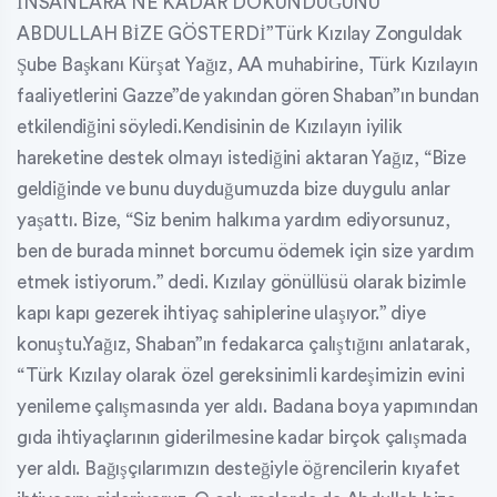
İNSANLARA NE KADAR DOKUNDUĞUNU
ABDULLAH BİZE GÖSTERDİ”Türk Kızılay Zonguldak
Şube Başkanı Kürşat Yağız, AA muhabirine, Türk Kızılayın
faaliyetlerini Gazze”de yakından gören Shaban”ın bundan
etkilendiğini söyledi.Kendisinin de Kızılayın iyilik
hareketine destek olmayı istediğini aktaran Yağız, “Bize
geldiğinde ve bunu duyduğumuzda bize duygulu anlar
yaşattı. Bize, “Siz benim halkıma yardım ediyorsunuz,
ben de burada minnet borcumu ödemek için size yardım
etmek istiyorum.” dedi. Kızılay gönüllüsü olarak bizimle
kapı kapı gezerek ihtiyaç sahiplerine ulaşıyor.” diye
konuştu.Yağız, Shaban”ın fedakarca çalıştığını anlatarak,
“Türk Kızılay olarak özel gereksinimli kardeşimizin evini
yenileme çalışmasında yer aldı. Badana boya yapımından
gıda ihtiyaçlarının giderilmesine kadar birçok çalışmada
yer aldı. Bağışçılarımızın desteğiyle öğrencilerin kıyafet