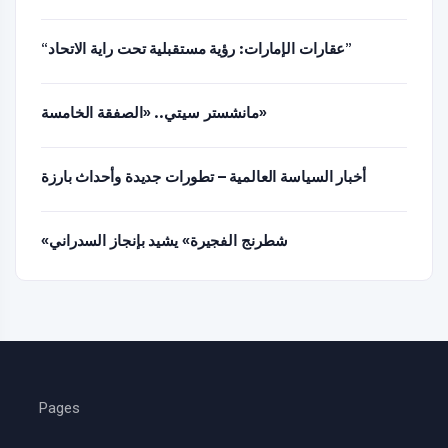
“عقارات الإمارات: رؤية مستقبلية تحت راية الاتحاد”
مانشستر سيتي.. «الصفقة الخامسة»
أخبار السياسة العالمية – تطورات جديدة وأحداث بارزة
«شطرنج الفجيرة» يشيد بإنجاز السدراني
Pages