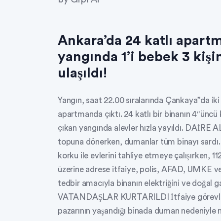
Ankara’da 24 katlı apart
yangında 1’i bebek 3 kiş
ulaşıldı!
Yangın, saat 22.00 sıralarında Çankaya”da iki
apartmanda çıktı. 24 katlı bir binanın 4″ünc
çıkan yangında alevler hızla yayıldı. DAİ
topuna dönerken, dumanlar tüm binayı sardı.
korku ile evlerini tahliye etmeye çalışırken, 1
üzerine adrese itfaiye, polis, AFAD, UMKE ve s
tedbir amacıyla binanın elektriğini ve doğa
VATANDAŞLAR KURTARILDI İtfaiye görevliler
pazarının yaşandığı binada duman nedeniyle ma