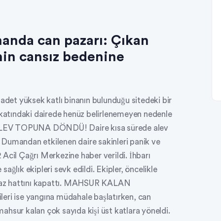
manda can pazarı: Çıkan
inin cansız bedenine
 adet yüksek katlı binanın bulunduğu sitedeki bir
ü katındaki dairede henüz belirlenemeyen nedenle
RE ALEV TOPUNA DÖNDÜ! Daire kısa sürede alev
 Dumandan etkilenen daire sakinleri panik ve
12 Acil Çağrı Merkezine haber verildi. İhbarı
ağlık ekipleri sevk edildi. Ekipler, öncelikle
l gaz hattını kapattı. MAHSUR KALAN
i ise yangına müdahale başlatırken, can
hsur kalan çok sayıda kişi üst katlara yöneldi.