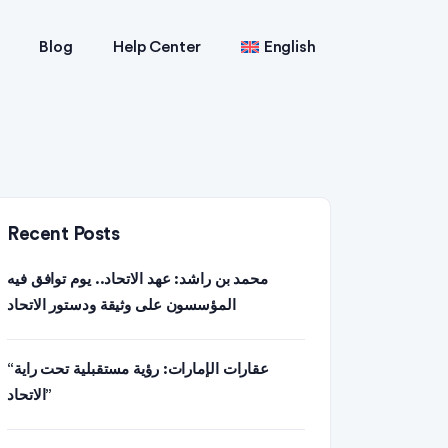
Blog
Help Center
English
Recent Posts
محمد بن راشد: عهد الاتحاد.. يوم توافق فيه
المؤسسون على وثيقة ودستور الاتحاد
“عقارات الإمارات: رؤية مستقبلية تحت راية
الاتحاد”