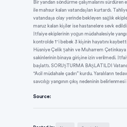
Bir yandan söndürme çalışmalarını sürdüren eki
ile mahsur kalan vatandaşları kurtardı. Tahli
vatandaşa olay yerinde bekleyen sağlık ekipl
maruz kalan kişiler ise hastanelere sevk e
İtfaiye ekiplerinin yoğun müdahalesiyle yangın 
kontrolde 1″i bebek 3 kişinin hayatını kaybettiğ
Hüsniye Çelik Şahin ve Muharrem Çetinkaya 
sakinlerinin binaya girişine izin verilmedi. İtf
başlattı. SORUŞTURMA BAŞLATILDI Vatandaşl
“Acil müdahale çadırı” kurdu. Yaralıların ted
savcılığı yangının çıkış nedeninin belirlenmesi
Source: