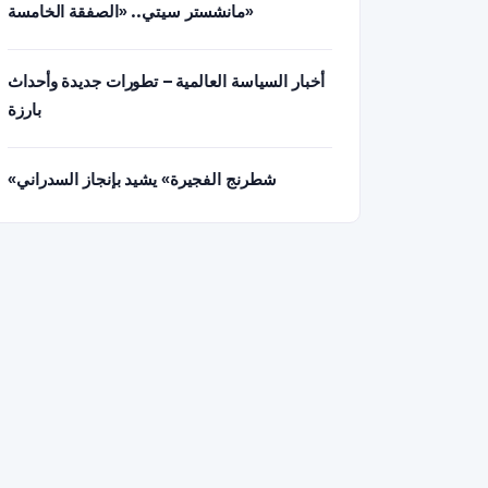
مانشستر سيتي.. «الصفقة الخامسة»
أخبار السياسة العالمية – تطورات جديدة وأحداث
بارزة
«شطرنج الفجيرة» يشيد بإنجاز السدراني