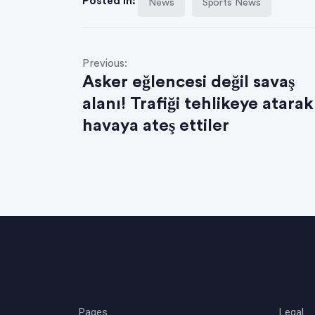
Posted in:
News
Sports News
Previous:
Asker eğlencesi değil savaş
alanı! Trafiği tehlikeye atarak
havaya ateş ettiler
Pages
Legal