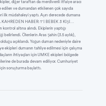
pler, diğer taraftan da merdivenli itfaiye aracı
ye edilen ve dumandan etkilenen çok sayıda
eri ilk müdahaleyi yaptı. Aşırı derecede dumana
dildi. KAHREDEN HABER: 1″İ BEBEK 3 KİŞİ…
kontrol altına alındı. Ekiplerin yaptığı
i belirlendi. Ölenlerin Aras Şahin (3.5 aylık),
olduğu açıklandı. Yoğun duman nedeniyle daire
aiye ekipleri dumanın tahliye edilmesi için çalışma
arın ihtiyaçları için UMKE ekipleri bölgede
avilerine de burada devam ediliyor. Cumhuriyet
 için soruşturma başlattı.