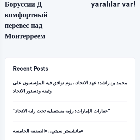
Боруссии Д
yaralılar var!
комфортный
перевес над
Монтерреем
Recent Posts
محمد بن راشد: عهد الاتحاد.. يوم توافق فيه المؤسسون على
وثيقة ودستور الاتحاد
“عقارات الإمارات: رؤية مستقبلية تحت راية الاتحاد”
مانشستر سيتي.. «الصفقة الخامسة»