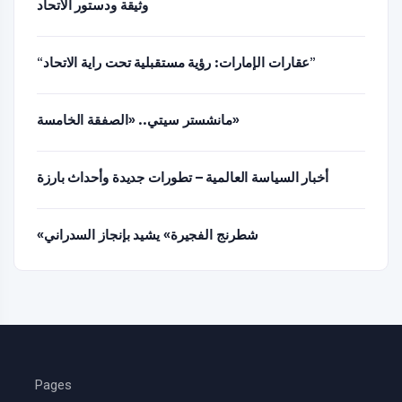
وثيقة ودستور الاتحاد
“عقارات الإمارات: رؤية مستقبلية تحت راية الاتحاد”
مانشستر سيتي.. «الصفقة الخامسة»
أخبار السياسة العالمية – تطورات جديدة وأحداث بارزة
«شطرنج الفجيرة» يشيد بإنجاز السدراني
Pages