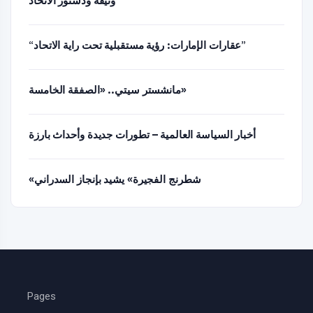
وثيقة ودستور الاتحاد
“عقارات الإمارات: رؤية مستقبلية تحت راية الاتحاد”
مانشستر سيتي.. «الصفقة الخامسة»
أخبار السياسة العالمية – تطورات جديدة وأحداث بارزة
«شطرنج الفجيرة» يشيد بإنجاز السدراني
Pages