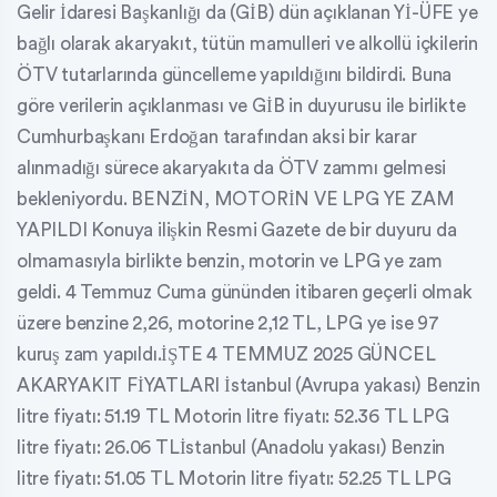
Gelir İdaresi Başkanlığı da (GİB) dün açıklanan Yİ-ÜFE ye
bağlı olarak akaryakıt, tütün mamulleri ve alkollü içkilerin
ÖTV tutarlarında güncelleme yapıldığını bildirdi. Buna
göre verilerin açıklanması ve GİB in duyurusu ile birlikte
Cumhurbaşkanı Erdoğan tarafından aksi bir karar
alınmadığı sürece akaryakıta da ÖTV zammı gelmesi
bekleniyordu. BENZİN, MOTORİN VE LPG YE ZAM
YAPILDI Konuya ilişkin Resmi Gazete de bir duyuru da
olmamasıyla birlikte benzin, motorin ve LPG ye zam
geldi. 4 Temmuz Cuma gününden itibaren geçerli olmak
üzere benzine 2,26, motorine 2,12 TL, LPG ye ise 97
kuruş zam yapıldı.İŞTE 4 TEMMUZ 2025 GÜNCEL
AKARYAKIT FİYATLARI İstanbul (Avrupa yakası) Benzin
litre fiyatı: 51.19 TL Motorin litre fiyatı: 52.36 TL LPG
litre fiyatı: 26.06 TLİstanbul (Anadolu yakası) Benzin
litre fiyatı: 51.05 TL Motorin litre fiyatı: 52.25 TL LPG