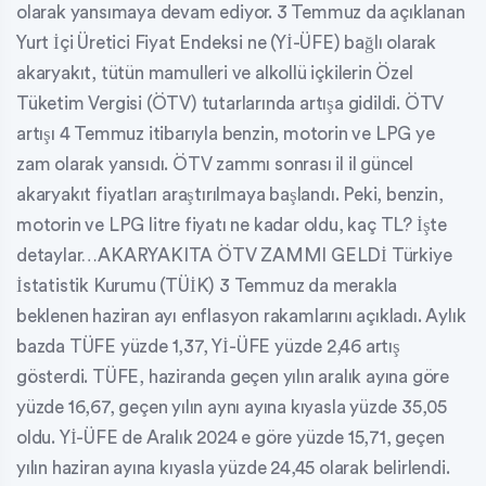
olarak yansımaya devam ediyor. 3 Temmuz da açıklanan
Yurt İçi Üretici Fiyat Endeksi ne (Yİ-ÜFE) bağlı olarak
akaryakıt, tütün mamulleri ve alkollü içkilerin Özel
Tüketim Vergisi (ÖTV) tutarlarında artışa gidildi. ÖTV
artışı 4 Temmuz itibarıyla benzin, motorin ve LPG ye
zam olarak yansıdı. ÖTV zammı sonrası il il güncel
akaryakıt fiyatları araştırılmaya başlandı. Peki, benzin,
motorin ve LPG litre fiyatı ne kadar oldu, kaç TL? İşte
detaylar…AKARYAKITA ÖTV ZAMMI GELDİ Türkiye
İstatistik Kurumu (TÜİK) 3 Temmuz da merakla
beklenen haziran ayı enflasyon rakamlarını açıkladı. Aylık
bazda TÜFE yüzde 1,37, Yİ-ÜFE yüzde 2,46 artış
gösterdi. TÜFE, haziranda geçen yılın aralık ayına göre
yüzde 16,67, geçen yılın aynı ayına kıyasla yüzde 35,05
oldu. Yİ-ÜFE de Aralık 2024 e göre yüzde 15,71, geçen
yılın haziran ayına kıyasla yüzde 24,45 olarak belirlendi.